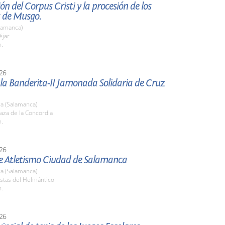
ón del Corpus Cristi y la procesión de los
 de Musgo.
lamanca)
jar
h.
26
 la Banderita-II Jamonada Solidaria de Cruz
a (Salamanca)
aza de la Concordia
h.
26
e Atletismo Ciudad de Salamanca
a (Salamanca)
stas del Helmántico
h.
26