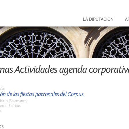
LA DIPUTACIÓN
Á
mas Actividades agenda corporativ
26
ón de las fiestas patronales del Corpus.
íritus (Salamanca)
cti -Spíritus
h.
26