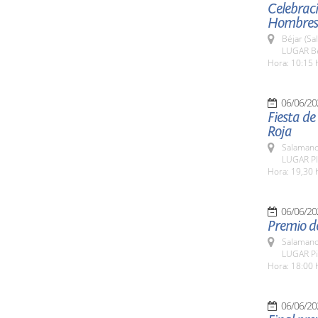
Celebraci
Hombres
Béjar (Sa
LUGAR Bé
Hora: 10:15 
06/06/20
Fiesta de
Roja
Salamanc
LUGAR Pl
Hora: 19,30 
06/06/20
Premio d
Salamanc
LUGAR Pi
Hora: 18:00 
06/06/20