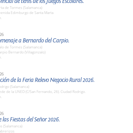
incial de tenis de los Juegos Escolares.
rta de Tormes (Salamanca)
enida Edimburgo de Santa Marta
h.
26
omenaje a Bernardo del Carpio.
zalo de Tormes (Salamanca)
pio Bernardo (Villagonzalo)
h.
26
ión de la Feria Relevo Negocio Rural 2026.
odrigo (Salamanca)
de de la UNED (C/San Fernando, 26). Ciudad Rodrigo.
h.
26
 las Fiestas del Señor 2026.
os (Salamanca)
brerizos