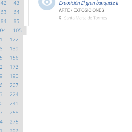
42
43
Exposición El gran banquete II
ARTE / EXPOSICIONES
63
64
Santa Marta de Tormes
84
85
04
105
1
122
8
139
5
156
2
173
9
190
6
207
3
224
0
241
7
258
4
275
1
292