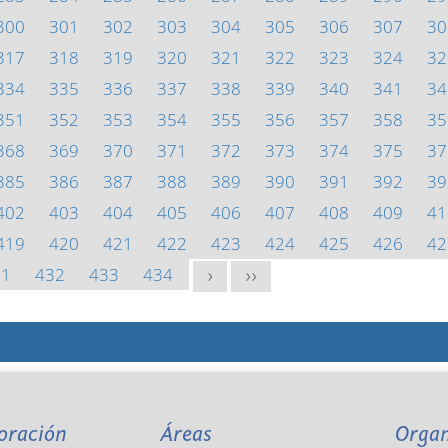
300
301
302
303
304
305
306
307
30
317
318
319
320
321
322
323
324
32
334
335
336
337
338
339
340
341
34
351
352
353
354
355
356
357
358
35
368
369
370
371
372
373
374
375
37
385
386
387
388
389
390
391
392
39
402
403
404
405
406
407
408
409
41
419
420
421
422
423
424
425
426
42
31
432
433
434
>
>>
oración
Áreas
Orga