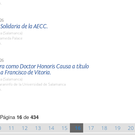
h.
26
 Solidaria de la AECC.
a (Salamanca)
ameda Palace
h.
26
ura como Doctor Honoris Causa a título
 Francisco de Vitoria.
a (Salamanca)
raninfo de la Universidad de Salamanca
h.
Página
16
de
434
0
11
12
13
14
15
16
17
18
19
20