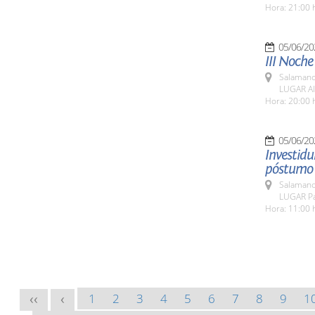
Hora: 21:00 
05/06/20
III Noche
Salamanc
LUGAR Al
Hora: 20:00 
05/06/20
Investid
póstumo a
Salamanc
LUGAR Pa
Hora: 11:00 
1
2
3
4
5
6
7
8
9
1
<<
<