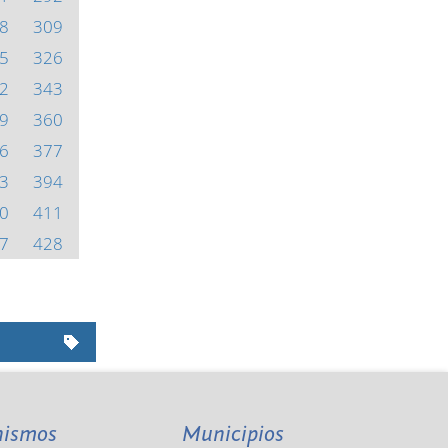
8
309
5
326
2
343
9
360
6
377
3
394
0
411
7
428
nismos
Municipios