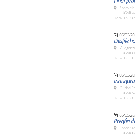
Final prov
Santa Ma
LUGAR Av
Hora: 18:00 
06/06/20
Desfile h
Villagon
LUGAR Car
Hora: 17:30 
06/06/20
Inaugurac
Ciudad R
LUGAR Se
Hora: 10.00 
05/06/20
Pregón de
Cabreriz
LUGAR Ca