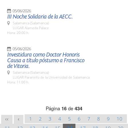
05/06/2026
III Noche Solidaria de la AECC.
Salamanca (Salamanca)
LUGAR Alameda Palace
Hora: 20:00 h.
05/06/2026
Investidura como Doctor Honoris
Causa a título póstumo a Francisco
de Vitoria.
Salamanca (Salamanca)
LUGAR Paraninfo de la Universidad de Salamanca
Hora: 11:00 h.
Página
16
de
434
1
2
3
4
5
6
7
8
9
10
<<
<