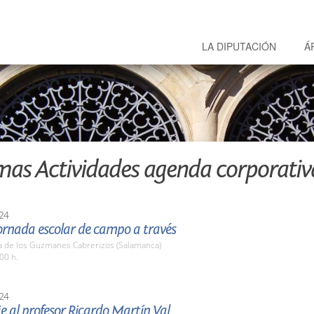
LA DIPUTACIÓN
Á
mas Actividades agenda corporativ
24
ornada escolar de campo a través
a de los Guzmanes Cabrerizos (Salamanca)
00 h.
24
 al profesor Ricardo Martín Val