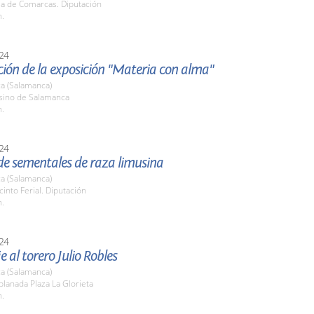
la de Comarcas. Diputación
h.
24
ión de la exposición "Materia con alma"
a (Salamanca)
asino de Salamanca
h.
24
de sementales de raza limusina
a (Salamanca)
cinto Ferial. Diputación
h.
24
al torero Julio Robles
a (Salamanca)
planada Plaza La Glorieta
h.