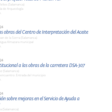
Yeltes (Salamanca)
la de Arqueología
h.
24
las obras del Centro de Interpretación del Aceite
an de la Sierra (Salamanca)
tigua Almazara municipal
h.
24
stitucional a las obras de la carretera DSA-307
z (Salamanca)
 encuentro: Entrada del municipio
h.
24
ón sobre mejoras en el Servicio de Ayuda a
a (Salamanca)