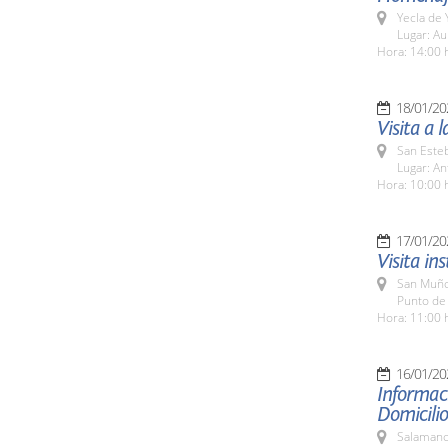
Yecla de 
Lugar: Au
Hora: 14:00 
18/01/20
Visita a 
San Esteb
Lugar: An
Hora: 10:00 
17/01/20
Visita in
San Muño
Punto de
Hora: 11:00 
16/01/20
Informaci
Domicilio
Salamanc