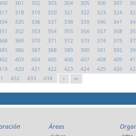
300
301
302
303
304
305
306
307
30
317
318
319
320
321
322
323
324
32
334
335
336
337
338
339
340
341
34
351
352
353
354
355
356
357
358
35
368
369
370
371
372
373
374
375
37
385
386
387
388
389
390
391
392
39
402
403
404
405
406
407
408
409
41
419
420
421
422
423
424
425
426
42
31
432
433
434
>
>>
oración
Áreas
Orga