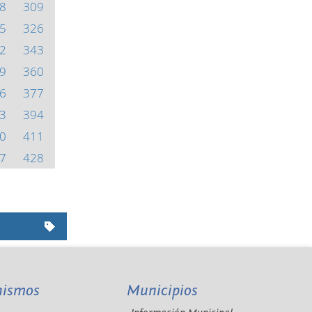
8
309
5
326
2
343
9
360
6
377
3
394
0
411
7
428
nismos
Municipios