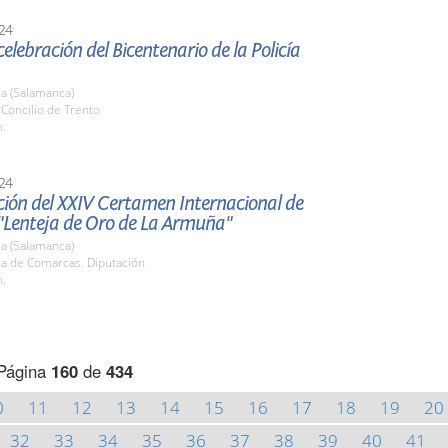
24
celebración del Bicentenario de la Policía
a (Salamanca)
. Concilio de Trento
h.
24
ción del XXIV Certamen Internacional de
"Lenteja de Oro de La Armuña"
a (Salamanca)
la de Comarcas. Diputación
h.
Página
160
de
434
0
11
12
13
14
15
16
17
18
19
20
32
33
34
35
36
37
38
39
40
41