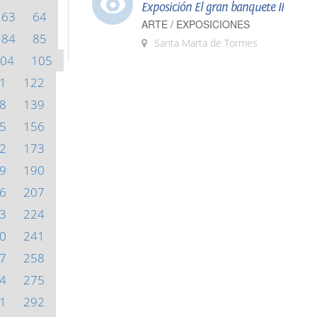
Exposición El gran banquete II
63
64
ARTE / EXPOSICIONES
84
85
Santa Marta de Tormes
04
105
1
122
8
139
5
156
2
173
9
190
6
207
3
224
0
241
7
258
4
275
1
292