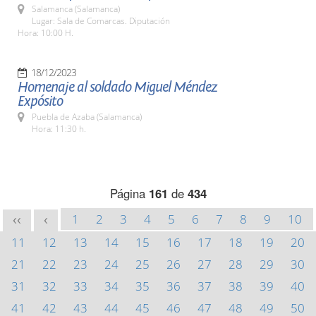
Salamanca (Salamanca)
Lugar: Sala de Comarcas. Diputación
Hora: 10:00 H.
18/12/2023
Homenaje al soldado Miguel Méndez
Expósito
Puebla de Azaba (Salamanca)
Hora: 11:30 h.
Página
161
de
434
1
2
3
4
5
6
7
8
9
10
<<
<
11
12
13
14
15
16
17
18
19
20
21
22
23
24
25
26
27
28
29
30
31
32
33
34
35
36
37
38
39
40
41
42
43
44
45
46
47
48
49
50