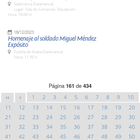
Salamanca (Salamanca)
Lugar: Sala de Comarcas. Diputación
Hora: 10:00 H.
18/12/2023
Homenaje al soldado Miguel Méndez
Expósito
Puebla de Azaba (Salamanca)
Hora: 11:30 h.
Página
161
de
434
1
2
3
4
5
6
7
8
9
10
<<
<
11
12
13
14
15
16
17
18
19
20
21
22
23
24
25
26
27
28
29
30
31
32
33
34
35
36
37
38
39
40
41
42
43
44
45
46
47
48
49
50