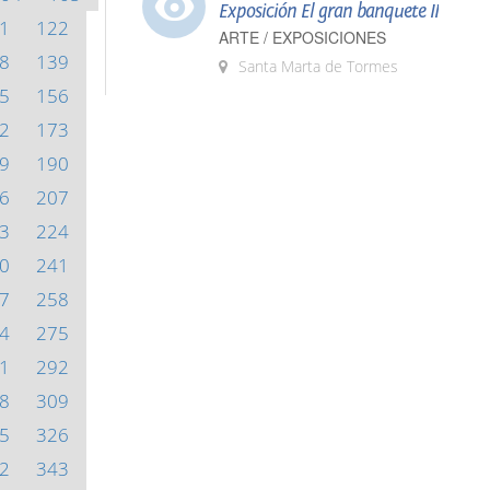
Exposición El gran banquete II
1
122
ARTE / EXPOSICIONES
8
139
Santa Marta de Tormes
5
156
2
173
9
190
6
207
3
224
0
241
7
258
4
275
1
292
8
309
5
326
2
343