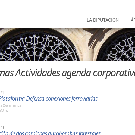
LA DIPUTACIÓN
Á
mas Actividades agenda corporativ
24
lataforma Defensa conexiones ferroviarias
a (Salamanca)
30 h.
23
ción de dos camiones autobombas forestales