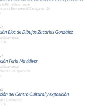
de la Reina (Salamanca)
rque de Bomberos (C/Cascajales, 12)
h.
23
ción Bloc de Dibujos Zacarias González
a (Salamanca)
30 h.
23
ción Feria Navidiver
a (Salamanca)
cinto Ferial Diputación
h.
23
ión del Centro Cultural y exposición
des (Salamanca)
00 h.