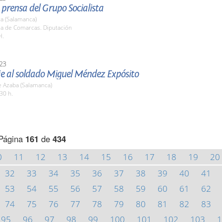
prensa del Grupo Socialista
a (Salamanca)
la de Comarcas. Diputación
H.
23
 al soldado Miguel Méndez Expósito
e Azaba (Salamanca)
30 h.
Página
161
de
434
0
11
12
13
14
15
16
17
18
19
20
32
33
34
35
36
37
38
39
40
41
53
54
55
56
57
58
59
60
61
62
74
75
76
77
78
79
80
81
82
83
95
96
97
98
99
100
101
102
103
1