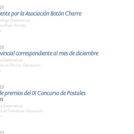
23
iente por la Asociación Botón Charro
odrigo (Salamanca)
aza Buen Alcalde
h.
23
vincial correspondiente al mes de diciembre
a (Salamanca)
lón de Plenos. Diputación
h.
23
e premios del IX Concurso de Postales
as
a (Salamanca)
la de Comarcas. Diputación
h.
23