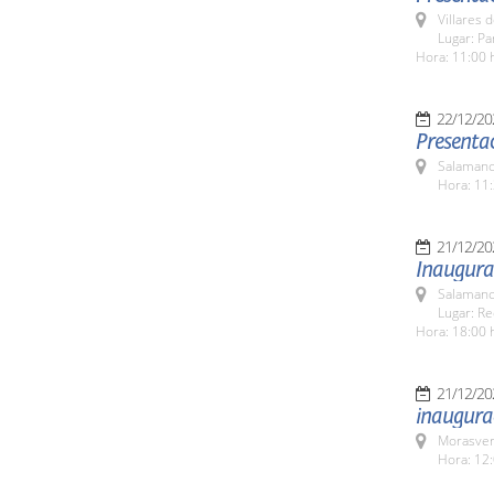
Villares 
Lugar: Pa
Hora: 11:00 
22/12/20
Presenta
Salamanc
Hora: 11:
21/12/20
Inaugura
Salamanc
Lugar: Re
Hora: 18:00 
21/12/20
inaugurac
Morasver
Hora: 12: