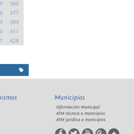
9
360
6
377
3
394
0
411
7
428
nismos
Municipios
Información Municipal
A
ATM técnica a municipios
ATM jurídica a municipios