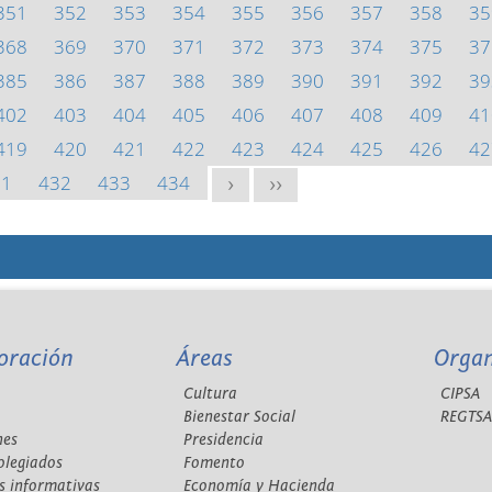
351
352
353
354
355
356
357
358
35
368
369
370
371
372
373
374
375
37
385
386
387
388
389
390
391
392
39
402
403
404
405
406
407
408
409
41
419
420
421
422
423
424
425
426
42
31
432
433
434
>
>>
oración
Áreas
Orga
Cultura
CIPSA
Bienestar Social
REGTS
nes
Presidencia
olegiados
Fomento
s informativas
Economía y Hacienda