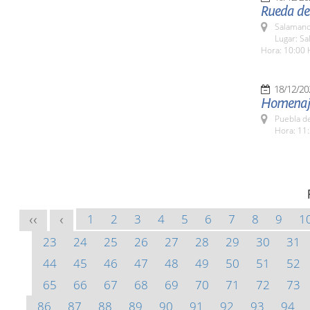
Rueda de 
Salamanc
Lugar: Sa
Hora: 10:00 
18/12/20
Homenaje
Puebla d
Hora: 11:
1
2
3
4
5
6
7
8
9
1
<<
<
23
24
25
26
27
28
29
30
31
44
45
46
47
48
49
50
51
52
65
66
67
68
69
70
71
72
73
86
87
88
89
90
91
92
93
94