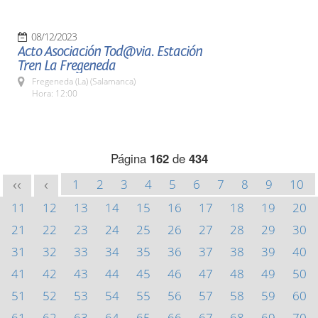
08/12/2023
Acto Asociación Tod@via. Estación
Tren La Fregeneda
Fregeneda (La) (Salamanca)
Hora: 12:00
Página
162
de
434
1
2
3
4
5
6
7
8
9
10
<<
<
11
12
13
14
15
16
17
18
19
20
21
22
23
24
25
26
27
28
29
30
31
32
33
34
35
36
37
38
39
40
41
42
43
44
45
46
47
48
49
50
51
52
53
54
55
56
57
58
59
60
61
62
63
64
65
66
67
68
69
70