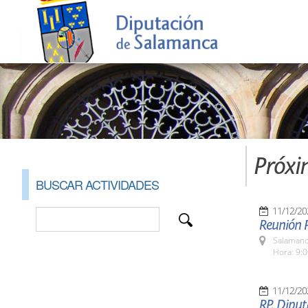
Próxi
BUSCAR ACTIVIDADES
11/12/20
Reunión P
Salamanc
Hora: 9:
11/12/20
RP. Diput