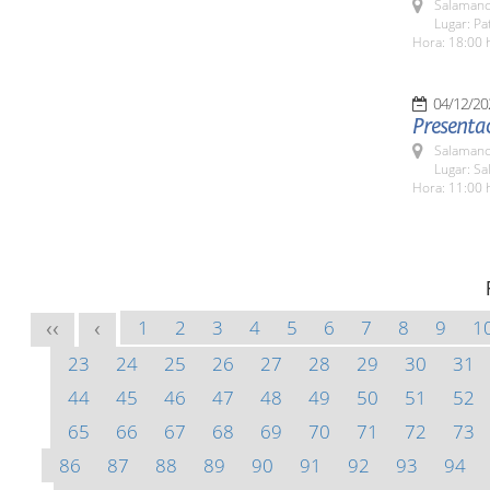
Salamanc
Lugar: Pa
Hora: 18:00 
04/12/20
Presentac
Salamanc
Lugar: Sa
Hora: 11:00 
1
2
3
4
5
6
7
8
9
1
<<
<
23
24
25
26
27
28
29
30
31
44
45
46
47
48
49
50
51
52
65
66
67
68
69
70
71
72
73
86
87
88
89
90
91
92
93
94