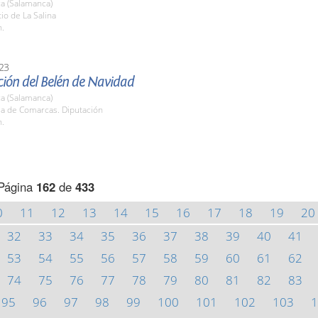
a (Salamanca)
tio de La Salina
h.
23
ión del Belén de Navidad
a (Salamanca)
la de Comarcas. Diputación
h.
Página
162
de
433
0
11
12
13
14
15
16
17
18
19
20
32
33
34
35
36
37
38
39
40
41
53
54
55
56
57
58
59
60
61
62
74
75
76
77
78
79
80
81
82
83
95
96
97
98
99
100
101
102
103
1