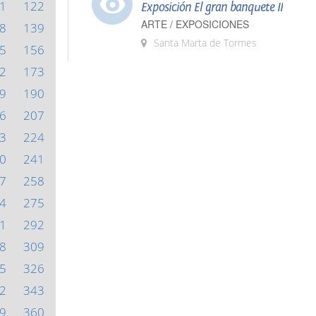
1
122
Exposición El gran banquete II
ARTE / EXPOSICIONES
8
139
Santa Marta de Tormes
5
156
2
173
9
190
6
207
3
224
0
241
7
258
4
275
1
292
8
309
5
326
2
343
9
360