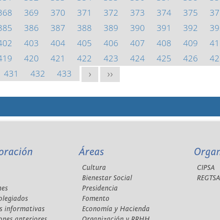
368
369
370
371
372
373
374
375
37
385
386
387
388
389
390
391
392
39
402
403
404
405
406
407
408
409
41
419
420
421
422
423
424
425
426
42
431
432
433
>
>>
oración
Áreas
Orga
Cultura
CIPSA
Bienestar Social
REGTS
nes
Presidencia
olegiados
Fomento
s informativas
Economía y Hacienda
ones anteriores
Organización y RRHH