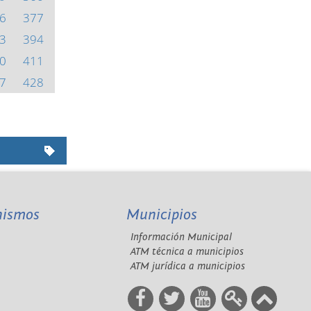
6
377
3
394
0
411
7
428
nismos
Municipios
Información Municipal
A
ATM técnica a municipios
ATM jurídica a municipios