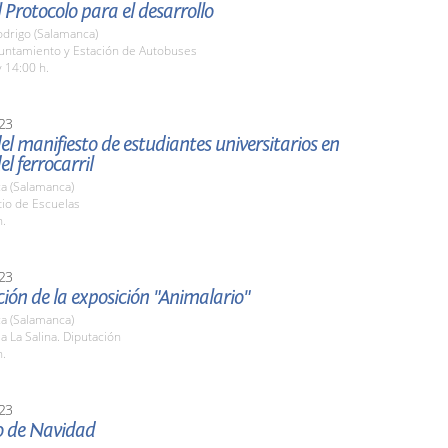
 Protocolo para el desarrollo
odrigo (Salamanca)
yuntamiento y Estación de Autobuses
 14:00 h.
23
el manifiesto de estudiantes universitarios en
el ferrocarril
a (Salamanca)
tio de Escuelas
h.
23
ión de la exposición "Animalario"
a (Salamanca)
la La Salina. Diputación
h.
23
o de Navidad