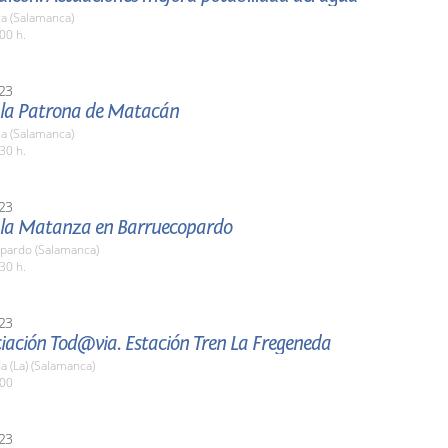
a (Salamanca)
00 h.
23
e la Patrona de Matacán
a (Salamanca)
30 h.
23
e la Matanza en Barruecopardo
pardo (Salamanca)
30 h.
23
iación Tod@via. Estación Tren La Fregeneda
 (La) (Salamanca)
:00
23