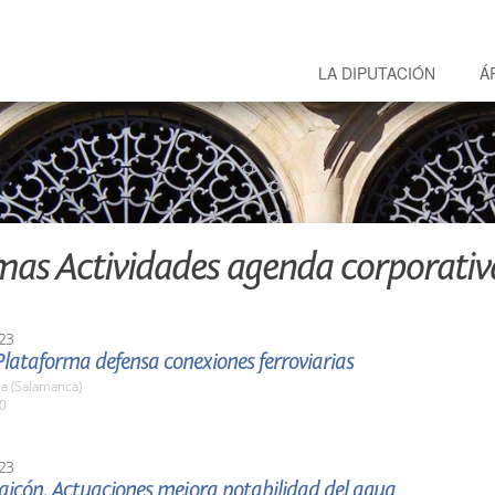
LA DIPUTACIÓN
Á
mas Actividades agenda corporativ
23
lataforma defensa conexiones ferroviarias
a (Salamanca)
00
23
aicón. Actuaciones mejora potabilidad del agua