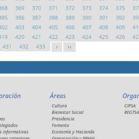
368
369
370
371
372
373
374
375
37
385
386
387
388
389
390
391
392
39
402
403
404
405
406
407
408
409
41
419
420
421
422
423
424
425
426
42
431
432
433
>
>>
oración
Áreas
Orga
Cultura
CIPSA
Bienestar Social
REGTS
nes
Presidencia
olegiados
Fomento
s informativas
Economía y Hacienda
ones anteriores
Organización y RRHH