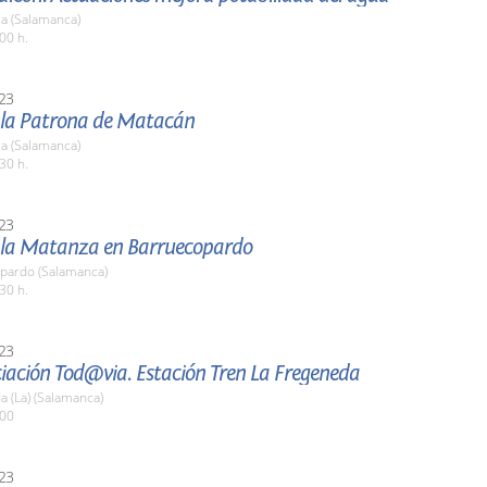
a (Salamanca)
00 h.
23
e la Patrona de Matacán
a (Salamanca)
30 h.
23
e la Matanza en Barruecopardo
pardo (Salamanca)
30 h.
23
iación Tod@via. Estación Tren La Fregeneda
 (La) (Salamanca)
:00
23