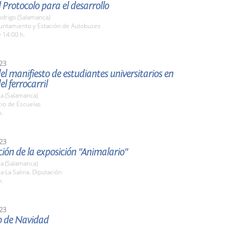
 Protocolo para el desarrollo
odrigo (Salamanca)
yuntamiento y Estación de Autobuses
 14:00 h.
23
el manifiesto de estudiantes universitarios en
el ferrocarril
a (Salamanca)
tio de Escuelas
h.
23
ión de la exposición "Animalario"
a (Salamanca)
la La Salina. Diputación
h.
23
o de Navidad