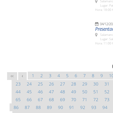
Salamanc
Lugar: Pa
Hora: 18:00 
04/12/20
Presentac
Salamanc
Lugar: Sa
Hora: 11:00 
1
2
3
4
5
6
7
8
9
1
<<
<
23
24
25
26
27
28
29
30
31
44
45
46
47
48
49
50
51
52
65
66
67
68
69
70
71
72
73
86
87
88
89
90
91
92
93
94