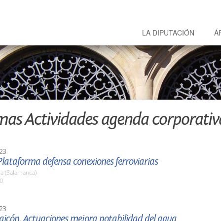
LA DIPUTACIÓN
Á
mas Actividades agenda corporativ
23
lataforma defensa conexiones ferroviarias
a (Salamanca)
00
23
aicón. Actuaciones mejora potabilidad del agua