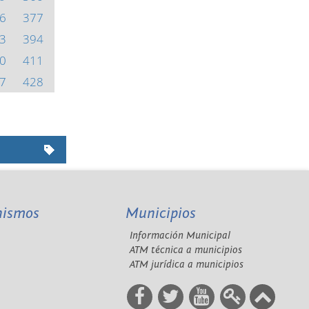
6
377
3
394
0
411
7
428
nismos
Municipios
Información Municipal
A
ATM técnica a municipios
ATM jurídica a municipios