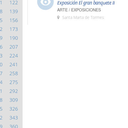
1
122
Exposición El gran banquete II
ARTE / EXPOSICIONES
8
139
Santa Marta de Tormes
5
156
2
173
9
190
6
207
3
224
0
241
7
258
4
275
1
292
8
309
5
326
2
343
9
360