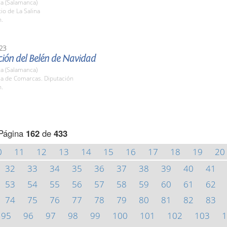
a (Salamanca)
tio de La Salina
h.
23
ión del Belén de Navidad
a (Salamanca)
la de Comarcas. Diputación
h.
Página
162
de
433
0
11
12
13
14
15
16
17
18
19
20
32
33
34
35
36
37
38
39
40
41
53
54
55
56
57
58
59
60
61
62
74
75
76
77
78
79
80
81
82
83
95
96
97
98
99
100
101
102
103
1