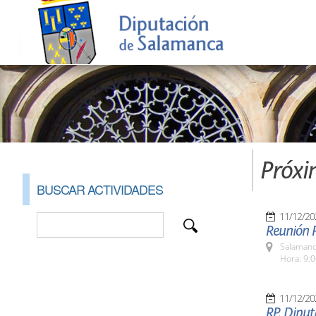
Próxi
BUSCAR ACTIVIDADES
11/12/20
Reunión P
Salamanc
Hora: 9:
11/12/20
RP. Diput