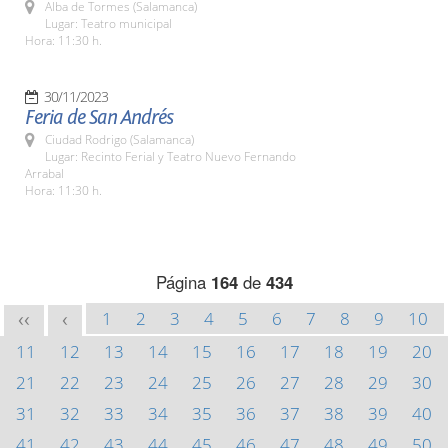
Alba de Tormes (Salamanca)
Lugar: Teatro municipal
Hora: 11:30 h.
30/11/2023
Feria de San Andrés
Ciudad Rodrigo (Salamanca)
Lugar: Recinto Ferial y Teatro Nuevo Fernando
Arrabal
Hora: 11:30 h.
Página
164
de
434
1
2
3
4
5
6
7
8
9
10
<<
<
11
12
13
14
15
16
17
18
19
20
21
22
23
24
25
26
27
28
29
30
31
32
33
34
35
36
37
38
39
40
41
42
43
44
45
46
47
48
49
50