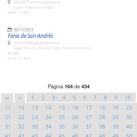
Alba de Tormes (Salamanca)
Lugar: Teatro municipal
Hora: 11:30 h.
30/11/2023
Feria de San Andrés
Ciudad Rodrigo (Salamanca)
Lugar: Recinto Ferial y Teatro Nuevo Fernando
Arrabal
Hora: 11:30 h.
Página
164
de
434
1
2
3
4
5
6
7
8
9
10
<<
<
11
12
13
14
15
16
17
18
19
20
21
22
23
24
25
26
27
28
29
30
31
32
33
34
35
36
37
38
39
40
41
42
43
44
45
46
47
48
49
50