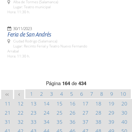
Alba de Tormes (Salamanca)
Lugar: Teatro municipal
Hora: 11:30 h.
30/11/2023
Feria de San Andrés
Ciudad Rodrigo (Salamanca)
Lugar: Recinto Ferial y Teatro Nuevo Fernando
Arrabal
Hora: 11:30 h.
Página
164
de
434
1
2
3
4
5
6
7
8
9
10
<<
<
11
12
13
14
15
16
17
18
19
20
21
22
23
24
25
26
27
28
29
30
31
32
33
34
35
36
37
38
39
40
41
42
43
44
45
46
47
48
49
50