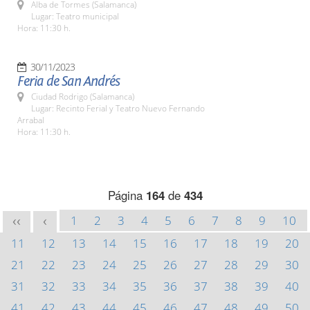
Alba de Tormes (Salamanca)
Lugar: Teatro municipal
Hora: 11:30 h.
30/11/2023
Feria de San Andrés
Ciudad Rodrigo (Salamanca)
Lugar: Recinto Ferial y Teatro Nuevo Fernando
Arrabal
Hora: 11:30 h.
Página
164
de
434
1
2
3
4
5
6
7
8
9
10
<<
<
11
12
13
14
15
16
17
18
19
20
21
22
23
24
25
26
27
28
29
30
31
32
33
34
35
36
37
38
39
40
41
42
43
44
45
46
47
48
49
50