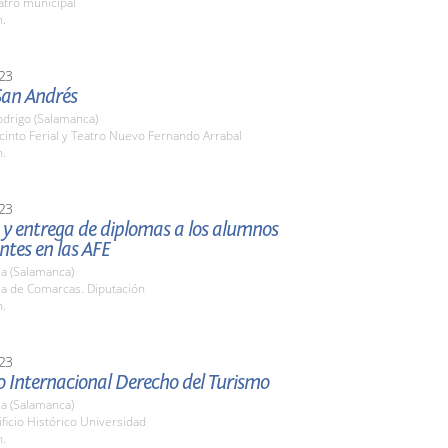
atro municipal
h.
23
San Andrés
odrigo (Salamanca)
cinto Ferial y Teatro Nuevo Fernando Arrabal
h.
23
 y entrega de diplomas a los alumnos
ntes en las AFE
a (Salamanca)
la de Comarcas. Diputación
h.
23
o Internacional Derecho del Turismo
a (Salamanca)
ificio Histórico Universidad
h.