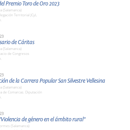
el Premio Toro de Oro 2023
a (Salamanca)
legación Territorial JCyL
h.
23
sario de Cáritas
a (Salamanca)
lacio de Congresos
h.
23
ión de la Carrera Popular San Silvestre Vellesina
a (Salamanca)
la de Comarcas. Diputación
h.
23
Violencia de género en el ámbito rural"
Tormes (Salamanca)