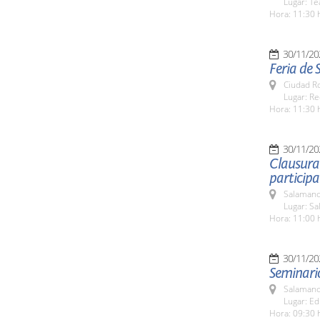
Lugar: Te
Hora: 11:30 
30/11/20
Feria de 
Ciudad R
Lugar: Re
Hora: 11:30 
30/11/20
Clausura
participa
Salamanc
Lugar: Sa
Hora: 11:00 
30/11/20
Seminari
Salamanc
Lugar: Ed
Hora: 09:30 