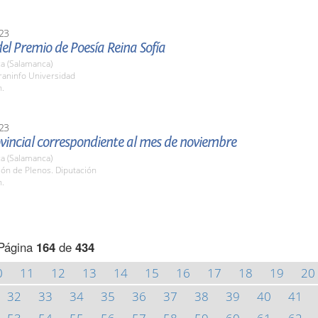
23
el Premio de Poesía Reina Sofía
a (Salamanca)
raninfo Universidad
h.
23
vincial correspondiente al mes de noviembre
a (Salamanca)
lón de Plenos. Diputación
h.
Página
164
de
434
0
11
12
13
14
15
16
17
18
19
20
32
33
34
35
36
37
38
39
40
41