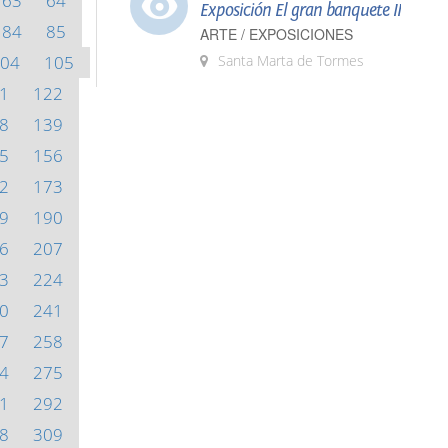
63
64
Exposición El gran banquete II
84
85
ARTE / EXPOSICIONES
04
105
Santa Marta de Tormes
1
122
8
139
5
156
2
173
9
190
6
207
3
224
0
241
7
258
4
275
1
292
8
309