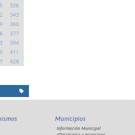
5
326
2
343
9
360
6
377
3
394
0
411
7
428
nismos
Municipios
Información Municipal
A
ATM técnica a municipios