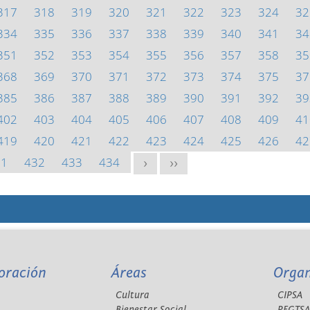
317
318
319
320
321
322
323
324
32
334
335
336
337
338
339
340
341
34
351
352
353
354
355
356
357
358
35
368
369
370
371
372
373
374
375
37
385
386
387
388
389
390
391
392
39
402
403
404
405
406
407
408
409
41
419
420
421
422
423
424
425
426
42
31
432
433
434
>
>>
oración
Áreas
Orga
Cultura
CIPSA
Bienestar Social
REGTS