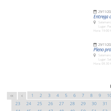
29/11/20
Entrega d
Salamanc
Lugar: Pa
Hora: 19:00 
29/11/20
Pleno pro
Salamanc
Lugar: Sa
Hora: 09.30 
1
2
3
4
5
6
7
8
9
1
<<
<
23
24
25
26
27
28
29
30
31