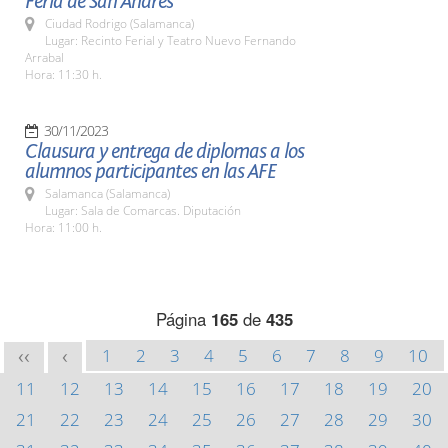
Feria de San Andrés
Ciudad Rodrigo (Salamanca)
Lugar: Recinto Ferial y Teatro Nuevo Fernando
Arrabal
Hora: 11:30 h.
30/11/2023
Clausura y entrega de diplomas a los
alumnos participantes en las AFE
Salamanca (Salamanca)
Lugar: Sala de Comarcas. Diputación
Hora: 11:00 h.
Página
165
de
435
1
2
3
4
5
6
7
8
9
10
<<
<
11
12
13
14
15
16
17
18
19
20
21
22
23
24
25
26
27
28
29
30