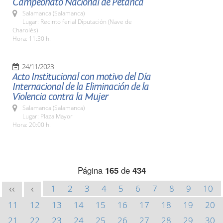
Campeonato Nacional de Petanca
Salamanca (Salamanca)
Lugar: Recinto ferial Diputación (Nave de
Charolés)
Hora: 11:30 h.
24/11/2023
Acto Institucional con motivo del Día
Internacional de la Eliminación de la
Violencia contra la Mujer
Salamanca (Salamanca)
Lugar: Plaza Mayor
Hora: 20:00 h.
Página
165
de
434
1
2
3
4
5
6
7
8
9
10
<<
<
11
12
13
14
15
16
17
18
19
20
21
22
23
24
25
26
27
28
29
30