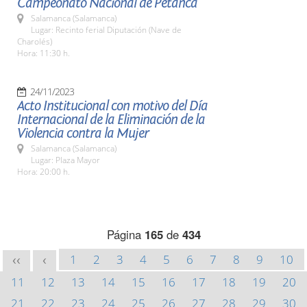
Campeonato Nacional de Petanca
Salamanca (Salamanca)
Lugar: Recinto ferial Diputación (Nave de
Charolés)
Hora: 11:30 h.
24/11/2023
Acto Institucional con motivo del Día
Internacional de la Eliminación de la
Violencia contra la Mujer
Salamanca (Salamanca)
Lugar: Plaza Mayor
Hora: 20:00 h.
Página
165
de
434
1
2
3
4
5
6
7
8
9
10
<<
<
11
12
13
14
15
16
17
18
19
20
21
22
23
24
25
26
27
28
29
30