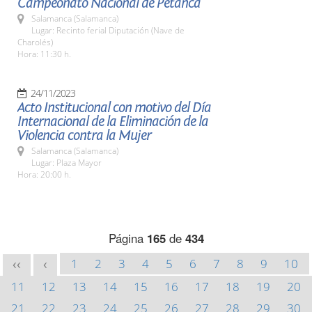
Campeonato Nacional de Petanca
Salamanca (Salamanca)
Lugar: Recinto ferial Diputación (Nave de
Charolés)
Hora: 11:30 h.
24/11/2023
Acto Institucional con motivo del Día
Internacional de la Eliminación de la
Violencia contra la Mujer
Salamanca (Salamanca)
Lugar: Plaza Mayor
Hora: 20:00 h.
Página
165
de
434
1
2
3
4
5
6
7
8
9
10
<<
<
11
12
13
14
15
16
17
18
19
20
21
22
23
24
25
26
27
28
29
30