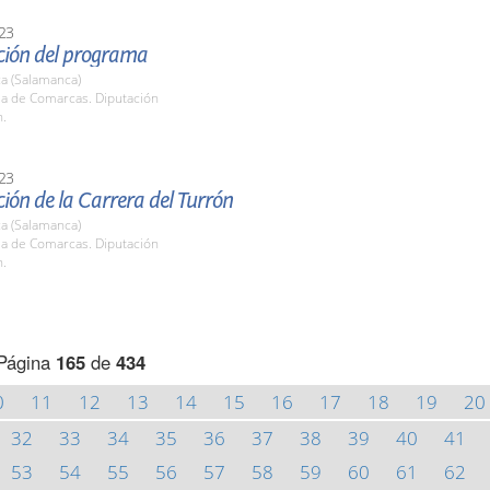
23
ción del programa
a (Salamanca)
la de Comarcas. Diputación
h.
23
ión de la Carrera del Turrón
a (Salamanca)
la de Comarcas. Diputación
h.
Página
165
de
434
0
11
12
13
14
15
16
17
18
19
20
32
33
34
35
36
37
38
39
40
41
53
54
55
56
57
58
59
60
61
62