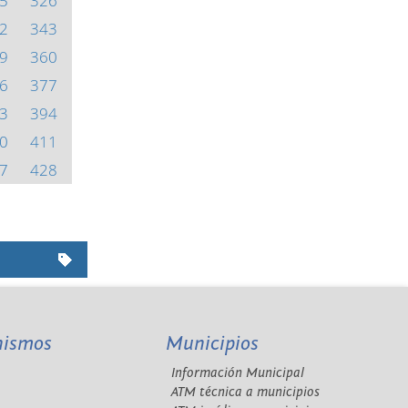
5
326
2
343
9
360
6
377
3
394
0
411
7
428
nismos
Municipios
Información Municipal
A
ATM técnica a municipios