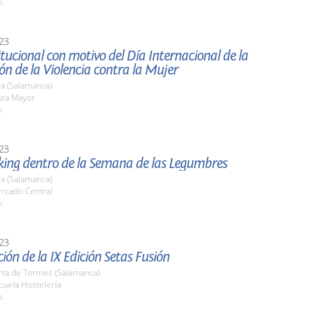
h.
23
itucional con motivo del Día Internacional de la
ón de la Violencia contra la Mujer
a (Salamanca)
aza Mayor
h.
23
ing dentro de la Semana de las Legumbres
a (Salamanca)
ercado Central
h.
23
ión de la IX Edición Setas Fusión
rta de Tormes (Salamanca)
cuela Hostelería
h.