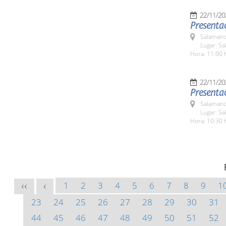
22/11/20
Presenta
Salamanc
Lugar: Sa
Hora: 11:00 
22/11/20
Presentac
Salamanc
Lugar: Sa
Hora: 10:30 
1
2
3
4
5
6
7
8
9
1
<<
<
23
24
25
26
27
28
29
30
31
44
45
46
47
48
49
50
51
52