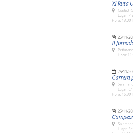
XI Ruta U
Ciudad R
Lugar: Pl
Hora: 13:00 
26/11/20
II Jornad
Peñarand
Hora: 11:
25/11/20
Carrera p
Salamanc
Lugar: C/
Hora: 16:30 
25/11/20
Campeona
Salamanc
Lugar: Re