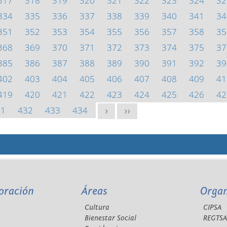
317
318
319
320
321
322
323
324
32
334
335
336
337
338
339
340
341
34
351
352
353
354
355
356
357
358
35
368
369
370
371
372
373
374
375
37
385
386
387
388
389
390
391
392
39
402
403
404
405
406
407
408
409
41
419
420
421
422
423
424
425
426
42
31
432
433
434
>
>>
oración
Áreas
Orga
Cultura
CIPSA
Bienestar Social
REGTS