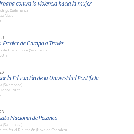
rbana contra la violencia hacia la mujer
odrigo (Salamanca)
aza Mayor
h.
23
a Escolar de Campo a Través.
a de Bracamonte (Salamanca)
00 h.
23
or la Educación de la Universidad Pontificia
a (Salamanca)
 Henry Collet
h.
23
to Nacional de Petanca
a (Salamanca)
cinto ferial Diputación (Nave de Charolés)