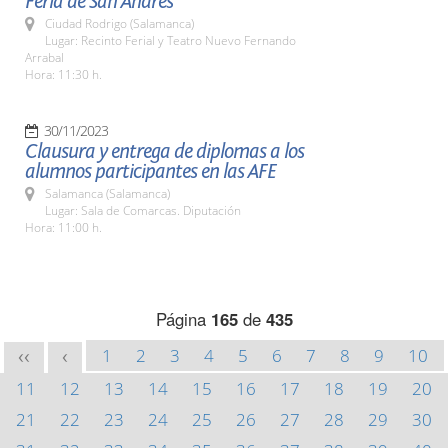
Feria de San Andrés
Ciudad Rodrigo (Salamanca)
Lugar: Recinto Ferial y Teatro Nuevo Fernando
Arrabal
Hora: 11:30 h.
30/11/2023
Clausura y entrega de diplomas a los
alumnos participantes en las AFE
Salamanca (Salamanca)
Lugar: Sala de Comarcas. Diputación
Hora: 11:00 h.
Página
165
de
435
1
2
3
4
5
6
7
8
9
10
<<
<
11
12
13
14
15
16
17
18
19
20
21
22
23
24
25
26
27
28
29
30