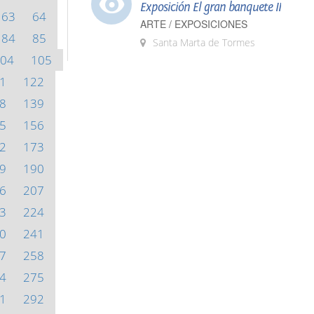
Exposición El gran banquete II
63
64
ARTE / EXPOSICIONES
84
85
Santa Marta de Tormes
04
105
1
122
8
139
5
156
2
173
9
190
6
207
3
224
0
241
7
258
4
275
1
292