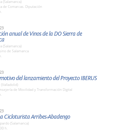
a (Salamanca)
la de Comarcas. Diputación
h.
23
ión anual de Vinos de la DO Sierra de
ca
a (Salamanca)
asino de Salamanca
h.
23
 motivo del lanzamiento del Proyecto IBERUS
 (Valladolid)
nsejería de Movilidad y Transformación Digital
h.
23
a Cicloturista Arribes-Abadengo
pardo (Salamanca)
30 h.