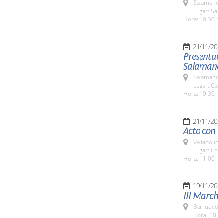
Salamanc
Lugar: Sa
Hora: 10:30 
21/11/20
Presentac
Salaman
Salamanc
Lugar: C
Hora: 19:30 
21/11/20
Acto con
Valladolid
Lugar: Co
Hora: 11:00 
19/11/20
III March
Barrueco
Hora: 10: