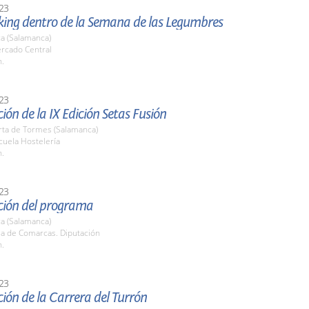
23
ing dentro de la Semana de las Legumbres
a (Salamanca)
ercado Central
h.
23
ión de la IX Edición Setas Fusión
rta de Tormes (Salamanca)
cuela Hostelería
h.
23
ción del programa
a (Salamanca)
la de Comarcas. Diputación
h.
23
ión de la Carrera del Turrón