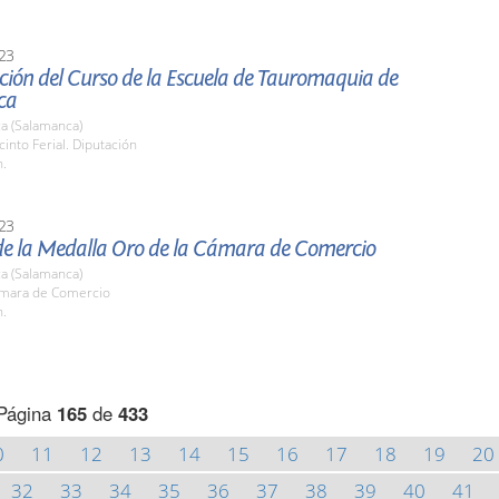
23
ción del Curso de la Escuela de Tauromaquia de
ca
a (Salamanca)
cinto Ferial. Diputación
h.
23
de la Medalla Oro de la Cámara de Comercio
a (Salamanca)
ámara de Comercio
h.
Página
165
de
433
0
11
12
13
14
15
16
17
18
19
20
32
33
34
35
36
37
38
39
40
41