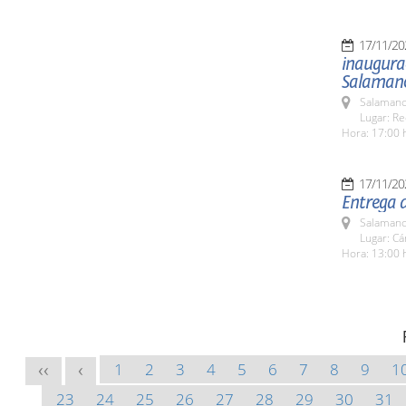
17/11/20
inaugura
Salaman
Salamanc
Lugar: Re
Hora: 17:00 
17/11/20
Entrega 
Salamanc
Lugar: C
Hora: 13:00 
1
2
3
4
5
6
7
8
9
1
<<
<
23
24
25
26
27
28
29
30
31