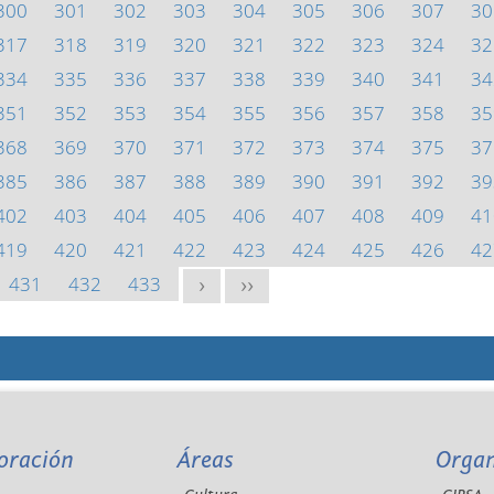
300
301
302
303
304
305
306
307
30
317
318
319
320
321
322
323
324
32
334
335
336
337
338
339
340
341
34
351
352
353
354
355
356
357
358
35
368
369
370
371
372
373
374
375
37
385
386
387
388
389
390
391
392
39
402
403
404
405
406
407
408
409
41
419
420
421
422
423
424
425
426
42
431
432
433
>
>>
oración
Áreas
Orga