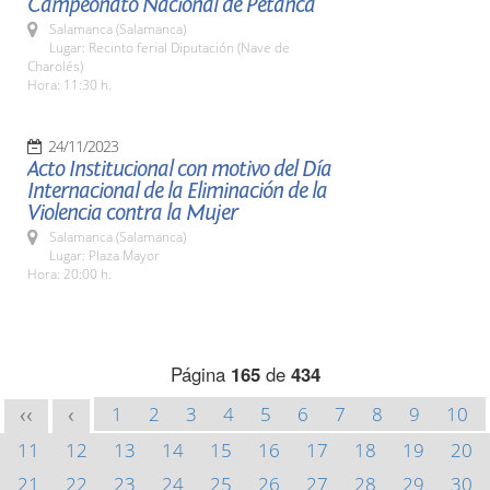
Campeonato Nacional de Petanca
Salamanca (Salamanca)
Lugar: Recinto ferial Diputación (Nave de
Charolés)
Hora: 11:30 h.
24/11/2023
Acto Institucional con motivo del Día
Internacional de la Eliminación de la
Violencia contra la Mujer
Salamanca (Salamanca)
Lugar: Plaza Mayor
Hora: 20:00 h.
Página
165
de
434
1
2
3
4
5
6
7
8
9
10
<<
<
11
12
13
14
15
16
17
18
19
20
21
22
23
24
25
26
27
28
29
30