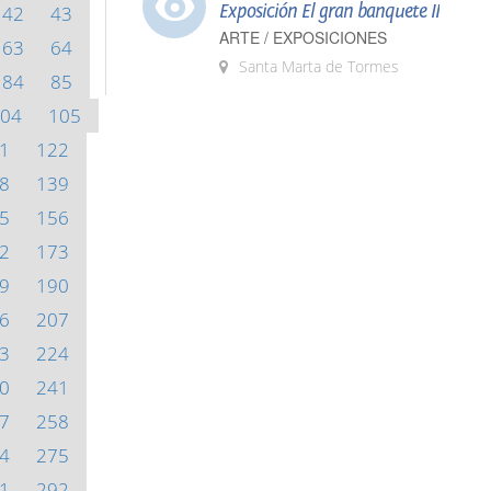
Exposición El gran banquete II
42
43
ARTE / EXPOSICIONES
63
64
Santa Marta de Tormes
84
85
04
105
1
122
8
139
5
156
2
173
9
190
6
207
3
224
0
241
7
258
4
275
1
292