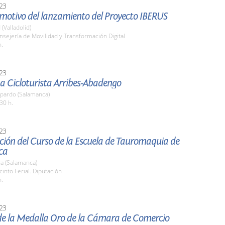
23
 motivo del lanzamiento del Proyecto IBERUS
 (Valladolid)
nsejería de Movilidad y Transformación Digital
h.
23
a Cicloturista Arribes-Abadengo
pardo (Salamanca)
30 h.
23
ción del Curso de la Escuela de Tauromaquia de
ca
a (Salamanca)
cinto Ferial. Diputación
h.
23
de la Medalla Oro de la Cámara de Comercio