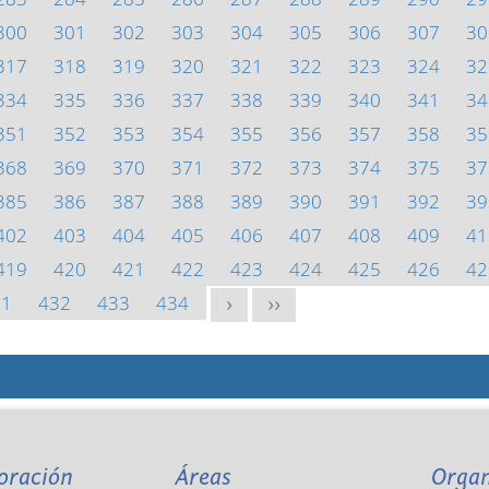
300
301
302
303
304
305
306
307
30
317
318
319
320
321
322
323
324
32
334
335
336
337
338
339
340
341
34
351
352
353
354
355
356
357
358
35
368
369
370
371
372
373
374
375
37
385
386
387
388
389
390
391
392
39
402
403
404
405
406
407
408
409
41
419
420
421
422
423
424
425
426
42
31
432
433
434
>
>>
oración
Áreas
Orga