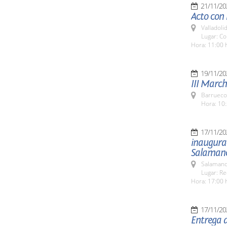
21/11/20
Acto con
Valladolid
Lugar: Co
Hora: 11:00 
19/11/20
III March
Barrueco
Hora: 10:
17/11/20
inaugura
Salaman
Salamanc
Lugar: Re
Hora: 17:00 
17/11/20
Entrega 