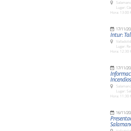
Salamanc
Lugar: C
Hora: 13:00 
17/11/20
Intur: Ta
Valladolid
Lugar: Re
Hora: 12:30 
17/11/20
Informaci
Incendios
Salamanc
Lugar: Sa
Hora: 11:30 
16/11/20
Presentac
Salamanc
Valladolid