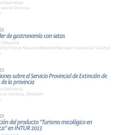
a (Salamanca)
ámara de Comercio
h.
23
ller de gastronomía con setas
 (Valladolid)
cinto Feria de Muestras (Stand del Patronato Provincial de Turismo)
h.
23
ones sobre el Servicio Provincial de Extinción de
 de la provincia
a (Salamanca)
la de Comarcas. Diputación
h.
23
ión del producto "Turismo micológico en
a" en INTUR 2023
 (Valladolid)