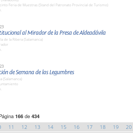
cinto Feria de Muestras (Stand del Patronato Provincial de Turismo)
h.
23
stitucional al Mirador de la Presa de Aldeadávila
la de la Ribera (Salamanca)
rador
h.
23
ción de Semana de las Legumbres
a (Salamanca)
yuntamiento
h.
Página
166
de
434
0
11
12
13
14
15
16
17
18
19
20