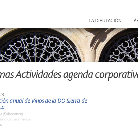
LA DIPUTACIÓN
Á
mas Actividades agenda corporativ
23
ión anual de Vinos de la DO Sierra de
ca
a (Salamanca)
asino de Salamanca
h.