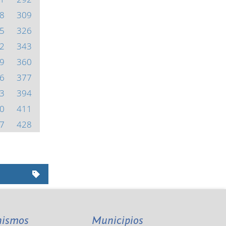
8
309
5
326
2
343
9
360
6
377
3
394
0
411
7
428
nismos
Municipios