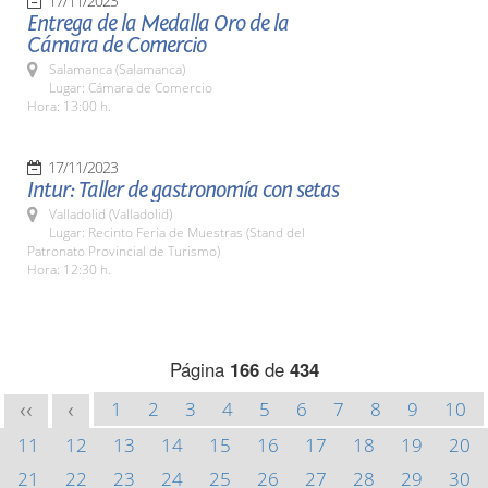
17/11/2023
Entrega de la Medalla Oro de la
Cámara de Comercio
Salamanca (Salamanca)
Lugar: Cámara de Comercio
Hora: 13:00 h.
17/11/2023
Intur: Taller de gastronomía con setas
Valladolid (Valladolid)
Lugar: Recinto Feria de Muestras (Stand del
Patronato Provincial de Turismo)
Hora: 12:30 h.
Página
166
de
434
1
2
3
4
5
6
7
8
9
10
<<
<
11
12
13
14
15
16
17
18
19
20
21
22
23
24
25
26
27
28
29
30