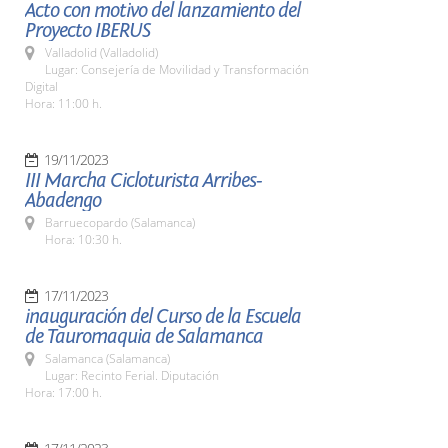
Acto con motivo del lanzamiento del
Proyecto IBERUS
Valladolid (Valladolid)
Lugar: Consejería de Movilidad y Transformación
Digital
Hora: 11:00 h.
19/11/2023
III Marcha Cicloturista Arribes-
Abadengo
Barruecopardo (Salamanca)
Hora: 10:30 h.
17/11/2023
inauguración del Curso de la Escuela
de Tauromaquia de Salamanca
Salamanca (Salamanca)
Lugar: Recinto Ferial. Diputación
Hora: 17:00 h.