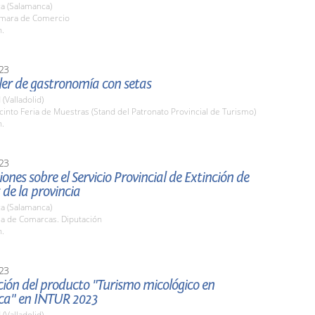
a (Salamanca)
ámara de Comercio
h.
23
ller de gastronomía con setas
 (Valladolid)
cinto Feria de Muestras (Stand del Patronato Provincial de Turismo)
h.
23
ones sobre el Servicio Provincial de Extinción de
 de la provincia
a (Salamanca)
la de Comarcas. Diputación
h.
23
ión del producto "Turismo micológico en
a" en INTUR 2023
 (Valladolid)