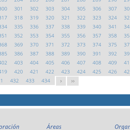
300
301
302
303
304
305
306
307
30
317
318
319
320
321
322
323
324
32
334
335
336
337
338
339
340
341
34
351
352
353
354
355
356
357
358
35
368
369
370
371
372
373
374
375
37
385
386
387
388
389
390
391
392
39
402
403
404
405
406
407
408
409
41
419
420
421
422
423
424
425
426
42
31
432
433
434
>
>>
oración
Áreas
Orga