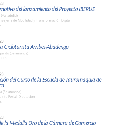
23
 motivo del lanzamiento del Proyecto IBERUS
 (Valladolid)
nsejería de Movilidad y Transformación Digital
h.
23
a Cicloturista Arribes-Abadengo
pardo (Salamanca)
30 h.
23
ción del Curso de la Escuela de Tauromaquia de
ca
a (Salamanca)
cinto Ferial. Diputación
h.
23
de la Medalla Oro de la Cámara de Comercio