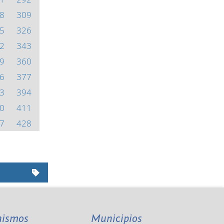
8
309
5
326
2
343
9
360
6
377
3
394
0
411
7
428
nismos
Municipios