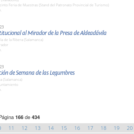
cinto Feria de Muestras (Stand del Patronato Provincial de Turismo)
h.
23
stitucional al Mirador de la Presa de Aldeadávila
la de la Ribera (Salamanca)
rador
h.
23
ción de Semana de las Legumbres
a (Salamanca)
yuntamiento
h.
Página
166
de
434
0
11
12
13
14
15
16
17
18
19
20