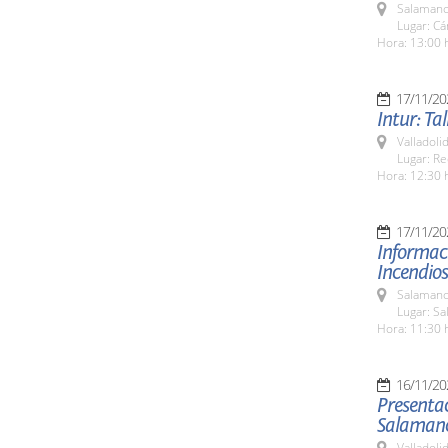
Salamanc
Lugar: C
Hora: 13:00 
17/11/20
Intur: Ta
Valladolid
Lugar: Re
Hora: 12:30 
17/11/20
Informaci
Incendios
Salamanc
Lugar: Sa
Hora: 11:30 
16/11/20
Presentac
Salamanc
Valladolid