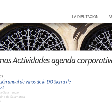
LA DIPUTACIÓN
Á
mas Actividades agenda corporativ
23
ión anual de Vinos de la DO Sierra de
ca
a (Salamanca)
asino de Salamanca
h.