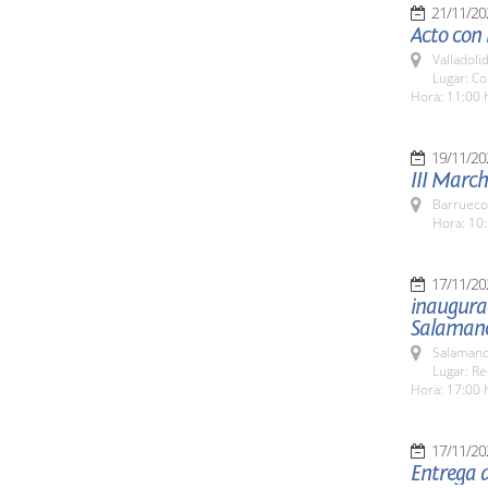
21/11/20
Acto con
Valladolid
Lugar: Co
Hora: 11:00 
19/11/20
III March
Barrueco
Hora: 10:
17/11/20
inaugura
Salaman
Salamanc
Lugar: Re
Hora: 17:00 
17/11/20
Entrega 