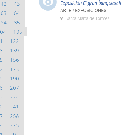
Exposición El gran banquete II
42
43
ARTE / EXPOSICIONES
63
64
Santa Marta de Tormes
84
85
04
105
1
122
8
139
5
156
2
173
9
190
6
207
3
224
0
241
7
258
4
275
1
292