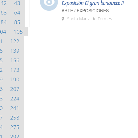
42
43
Exposición El gran banquete II
ARTE / EXPOSICIONES
63
64
Santa Marta de Tormes
84
85
04
105
1
122
8
139
5
156
2
173
9
190
6
207
3
224
0
241
7
258
4
275
1
292