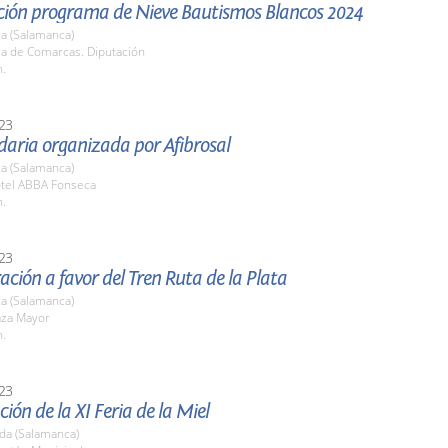
ción programa de Nieve Bautismos Blancos 2024
a (Salamanca)
la de Comarcas. Diputación
h.
23
daria organizada por Afibrosal
a (Salamanca)
otel ABBA Fonseca
h.
23
ción a favor del Tren Ruta de la Plata
a (Salamanca)
aza Mayor
h.
23
ión de la XI Feria de la Miel
da (Salamanca)