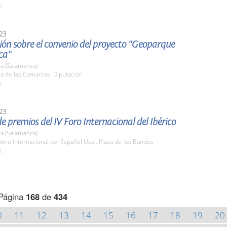
h.
23
ón sobre el convenio del proyecto "Geoparque
ca"
a (Salamanca)
la de las Comarcas. Diputación
h.
23
e premios del IV Foro Internacional del Ibérico
a (Salamanca)
ntro Internacional del Español Usal. Plaza de los Bandos
h.
Página
168
de
434
0
11
12
13
14
15
16
17
18
19
20