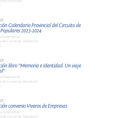
ontón Municipal
h.
23
ión Calendario Provincial del Circuito de
 Populares 2023-2024
a (Salamanca)
la de Comarcas. Diputación
h.
23
ión libro "Memoria e Identidad. Un viaje
l"
a (Salamanca)
la de Comarcas. Diputación
h.
23
ción convenio Viveros de Empresas
a (Salamanca)
la de Comarcas. Diputación