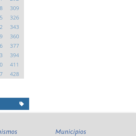
8
309
5
326
2
343
9
360
6
377
3
394
0
411
7
428
nismos
Municipios