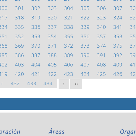
300
301
302
303
304
305
306
307
30
317
318
319
320
321
322
323
324
32
334
335
336
337
338
339
340
341
34
351
352
353
354
355
356
357
358
35
368
369
370
371
372
373
374
375
37
385
386
387
388
389
390
391
392
39
402
403
404
405
406
407
408
409
41
419
420
421
422
423
424
425
426
42
31
432
433
434
>
>>
oración
Áreas
Orga