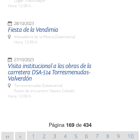
Lugar: Plaza Mayor
Hora: 12:00 h.
28/10/2023
Fiesta de la Vendimia
Aldeadávila de la Ribera (Salamanca)
Hora: 12:00 h.
27/10/2023
Visita institucional a las obras de la
carretera DSA-514 Torresmenudas-
Valverdón
Torresmenudas (Salamanca)
Punto de encuentro: Naves Cobadú
Hora: 12:00 h.
Página
169
de
434
1
2
3
4
5
6
7
8
9
10
<<
<