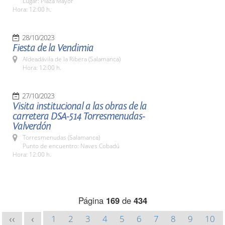
Lugar: Plaza Mayor
Hora: 12:00 h.
28/10/2023
Fiesta de la Vendimia
Aldeadávila de la Ribera (Salamanca)
Hora: 12:00 h.
27/10/2023
Visita institucional a las obras de la
carretera DSA-514 Torresmenudas-
Valverdón
Torresmenudas (Salamanca)
Punto de encuentro: Naves Cobadú
Hora: 12:00 h.
Página
169
de
434
1
2
3
4
5
6
7
8
9
10
<<
<