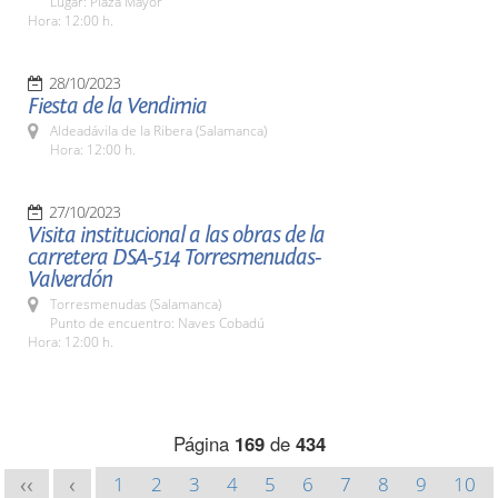
Lugar: Plaza Mayor
Hora: 12:00 h.
28/10/2023
Fiesta de la Vendimia
Aldeadávila de la Ribera (Salamanca)
Hora: 12:00 h.
27/10/2023
Visita institucional a las obras de la
carretera DSA-514 Torresmenudas-
Valverdón
Torresmenudas (Salamanca)
Punto de encuentro: Naves Cobadú
Hora: 12:00 h.
Página
169
de
434
1
2
3
4
5
6
7
8
9
10
<<
<