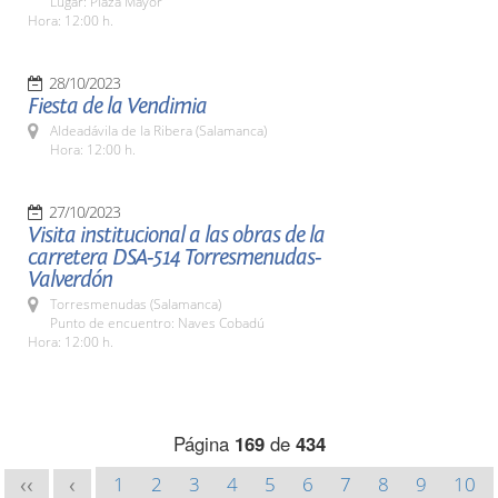
Lugar: Plaza Mayor
Hora: 12:00 h.
28/10/2023
Fiesta de la Vendimia
Aldeadávila de la Ribera (Salamanca)
Hora: 12:00 h.
27/10/2023
Visita institucional a las obras de la
carretera DSA-514 Torresmenudas-
Valverdón
Torresmenudas (Salamanca)
Punto de encuentro: Naves Cobadú
Hora: 12:00 h.
Página
169
de
434
1
2
3
4
5
6
7
8
9
10
<<
<