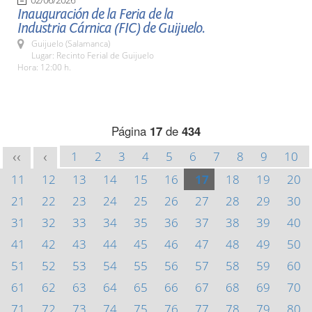
Inauguración de la Feria de la
Industria Cárnica (FIC) de Guijuelo.
Guijuelo (Salamanca)
Lugar: Recinto Ferial de Guijuelo
Hora: 12:00 h.
Página
17
de
434
1
2
3
4
5
6
7
8
9
10
<<
<
11
12
13
14
15
16
17
18
19
20
21
22
23
24
25
26
27
28
29
30
31
32
33
34
35
36
37
38
39
40
41
42
43
44
45
46
47
48
49
50
51
52
53
54
55
56
57
58
59
60
61
62
63
64
65
66
67
68
69
70
71
72
73
74
75
76
77
78
79
80