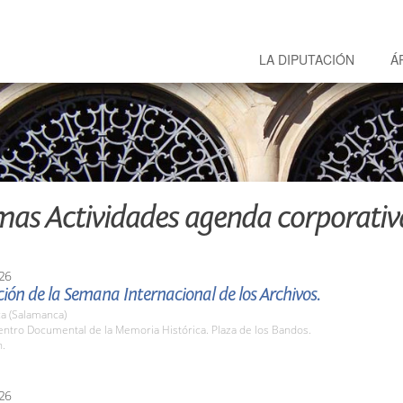
LA DIPUTACIÓN
Á
mas Actividades agenda corporativ
26
ión de la Semana Internacional de los Archivos.
a (Salamanca)
ntro Documental de la Memoria Histórica. Plaza de los Bandos.
h.
26