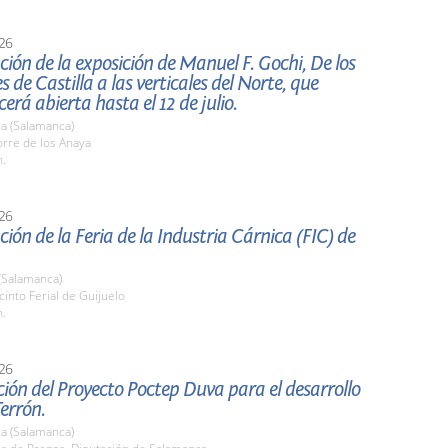
26
ión de la exposición de Manuel F. Gochi, De los
s de Castilla a las verticales del Norte, que
rá abierta hasta el 12 de julio.
a (Salamanca)
rre de los Anaya
h.
26
ión de la Feria de la Industria Cárnica (FIC) de
(Salamanca)
cinto Ferial de Guijuelo
h.
26
ión del Proyecto Poctep Duva para el desarrollo
errón.
a (Salamanca)