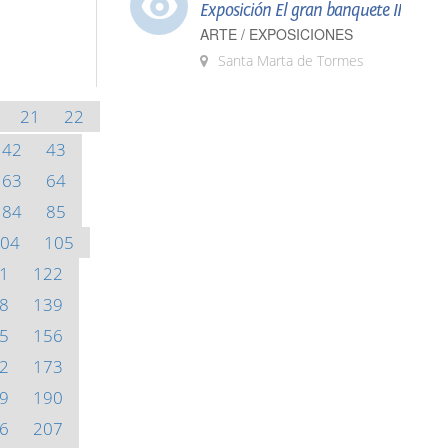
Exposición El gran banquete II
ARTE / EXPOSICIONES
Santa Marta de Tormes
21
22
42
43
63
64
84
85
04
105
1
122
8
139
5
156
2
173
9
190
6
207