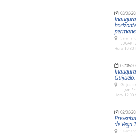
03/06/20
Inaugurac
horizonte
permanece
Salamanc
LUGAR To
Hora: 10:30 
02/06/20
Inaugurac
Guijuelo.
Guijuelo 
Lugar: Re
Hora: 12:00 
02/06/20
Presentac
de Vega T
Salamanc