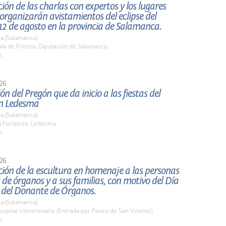
ión de las charlas con expertos y los lugares
organizarán avistamientos del eclipse del
2 de agosto en la provincia de Salamanca.
a (Salamanca)
la de Prensa. Diputación de Salamanca.
h.
26
ón del Pregón que da inicio a las fiestas del
n Ledesma
a (Salamanca)
 Fortaleza. Ledesma.
h.
26
ión de la escultura en homenaje a las personas
de órganos y a sus familias, con motivo del Día
 del Donante de Órganos.
a (Salamanca)
pital Universitario (Entrada por Paseo de San Vicente)
h.