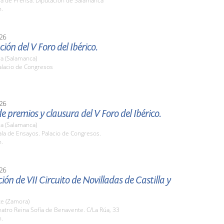
la de Prensa. Diputación de Salamanca
h.
26
ión del V Foro del Ibérico.
a (Salamanca)
lacio de Congresos
26
e premios y clausura del V Foro del Ibérico.
a (Salamanca)
la de Ensayos. Palacio de Congresos.
h.
26
ión de VII Circuito de Novilladas de Castilla y
e (Zamora)
atro Reina Sofía de Benavente. C/La Rúa, 33
h.