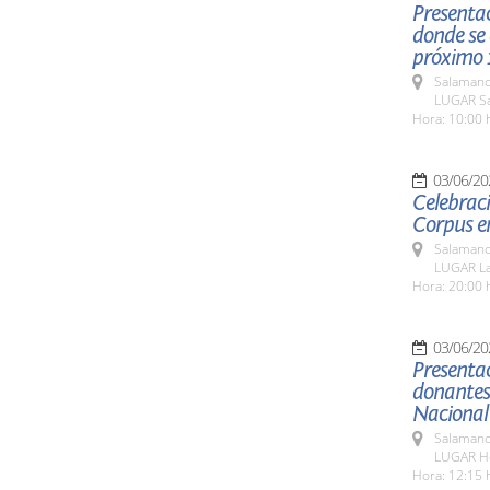
Presentac
donde se 
próximo 1
Salamanc
LUGAR Sa
Hora: 10:00 
03/06/20
Celebraci
Corpus e
Salamanc
LUGAR La
Hora: 20:00 
03/06/20
Presentac
donantes 
Nacional
Salamanc
LUGAR Hos
Hora: 12:15 