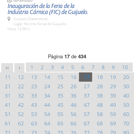
Inauguración de la Feria de la
Industria Cárnica (FIC) de Guijuelo.
Guijuelo (Salamanca)
Lugar: Recinto Ferial de Guijuelo
Hora: 12:00 h.
Página
17
de
434
1
2
3
4
5
6
7
8
9
10
<<
<
11
12
13
14
15
16
17
18
19
20
21
22
23
24
25
26
27
28
29
30
31
32
33
34
35
36
37
38
39
40
41
42
43
44
45
46
47
48
49
50
51
52
53
54
55
56
57
58
59
60
61
62
63
64
65
66
67
68
69
70
71
72
73
74
75
76
77
78
79
80