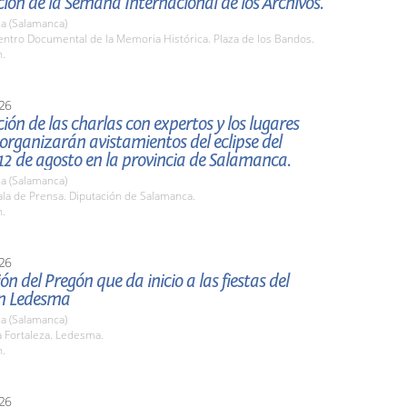
ión de la Semana Internacional de los Archivos.
a (Salamanca)
ntro Documental de la Memoria Histórica. Plaza de los Bandos.
h.
26
ión de las charlas con expertos y los lugares
organizarán avistamientos del eclipse del
2 de agosto en la provincia de Salamanca.
a (Salamanca)
la de Prensa. Diputación de Salamanca.
h.
26
ón del Pregón que da inicio a las fiestas del
n Ledesma
a (Salamanca)
 Fortaleza. Ledesma.
h.
26