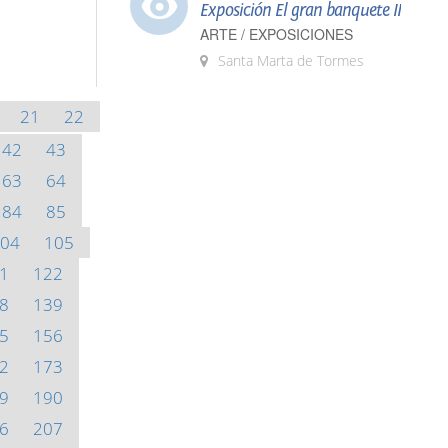
Exposición El gran banquete II
ARTE / EXPOSICIONES
Santa Marta de Tormes
21
22
42
43
63
64
84
85
04
105
1
122
8
139
5
156
2
173
9
190
6
207