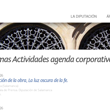
LA DIPUTACIÓN
Á
mas Actividades agenda corporativ
26
ión de la obra, La luz oscura de la fe.
a (Salamanca)
la de Prensa. Diputación de Salamanca
h.
26