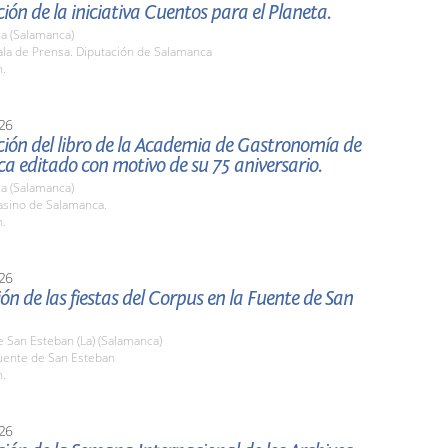
ión de la iniciativa Cuentos para el Planeta.
a (Salamanca)
la de Prensa. Diputación de Salamanca
h.
26
ión del libro de la Academia de Gastronomía de
 editado con motivo de su 75 aniversario.
a (Salamanca)
sino de Salamanca.
h.
26
ón de las fiestas del Corpus en la Fuente de San
 San Esteban (La) (Salamanca)
ente de San Esteban
h.
26