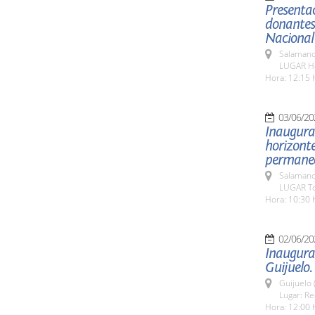
Presentac
donantes 
Nacional
Salamanc
LUGAR Hos
Hora: 12:15 
03/06/20
Inaugurac
horizonte
permanece
Salamanc
LUGAR To
Hora: 10:30 
02/06/20
Inaugurac
Guijuelo.
Guijuelo 
Lugar: Re
Hora: 12:00 