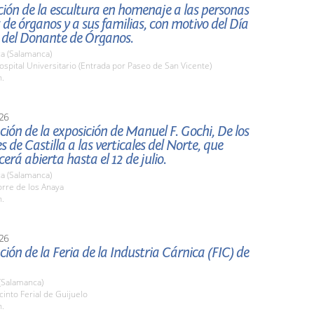
ión de la escultura en homenaje a las personas
de órganos y a sus familias, con motivo del Día
 del Donante de Órganos.
a (Salamanca)
pital Universitario (Entrada por Paseo de San Vicente)
h.
26
ión de la exposición de Manuel F. Gochi, De los
s de Castilla a las verticales del Norte, que
rá abierta hasta el 12 de julio.
a (Salamanca)
rre de los Anaya
h.
26
ión de la Feria de la Industria Cárnica (FIC) de
(Salamanca)
cinto Ferial de Guijuelo
h.