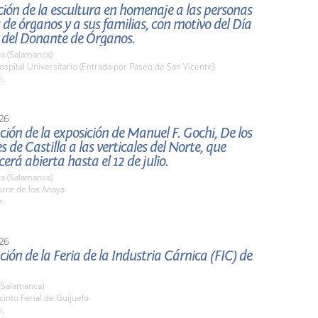
ión de la escultura en homenaje a las personas
de órganos y a sus familias, con motivo del Día
 del Donante de Órganos.
a (Salamanca)
pital Universitario (Entrada por Paseo de San Vicente)
h.
26
ión de la exposición de Manuel F. Gochi, De los
s de Castilla a las verticales del Norte, que
rá abierta hasta el 12 de julio.
a (Salamanca)
rre de los Anaya
h.
26
ión de la Feria de la Industria Cárnica (FIC) de
(Salamanca)
cinto Ferial de Guijuelo
h.