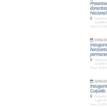
Presentac
donantes 
Nacional
Salamanc
LUGAR Hos
Hora: 12:15 
03/06/20
Inaugurac
horizonte
permanece
Salamanc
LUGAR To
Hora: 10:30 
02/06/20
Inaugurac
Guijuelo.
Guijuelo 
Lugar: Re
Hora: 12:00 