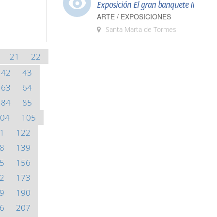
Exposición El gran banquete II
ARTE / EXPOSICIONES
Santa Marta de Tormes
21
22
42
43
63
64
84
85
04
105
1
122
8
139
5
156
2
173
9
190
6
207