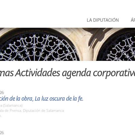
LA DIPUTACIÓN
Á
mas Actividades agenda corporativ
26
ión de la obra, La luz oscura de la fe.
a (Salamanca)
la de Prensa. Diputación de Salamanca
h.
26