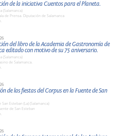
ión de la iniciativa Cuentos para el Planeta.
a (Salamanca)
la de Prensa. Diputación de Salamanca
h.
26
ión del libro de la Academia de Gastronomía de
 editado con motivo de su 75 aniversario.
a (Salamanca)
sino de Salamanca.
h.
26
ón de las fiestas del Corpus en la Fuente de San
 San Esteban (La) (Salamanca)
ente de San Esteban
h.
26