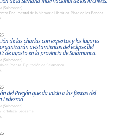
ión de la Semana Internacional de los Archivos.
a (Salamanca)
ntro Documental de la Memoria Histórica. Plaza de los Bandos.
h.
26
ión de las charlas con expertos y los lugares
organizarán avistamientos del eclipse del
2 de agosto en la provincia de Salamanca.
a (Salamanca)
la de Prensa. Diputación de Salamanca.
h.
26
ón del Pregón que da inicio a las fiestas del
n Ledesma
a (Salamanca)
 Fortaleza. Ledesma.
h.
26