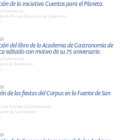
ión de la iniciativa Cuentos para el Planeta.
a (Salamanca)
la de Prensa. Diputación de Salamanca
h.
26
ión del libro de la Academia de Gastronomía de
 editado con motivo de su 75 aniversario.
a (Salamanca)
sino de Salamanca.
h.
26
ón de las fiestas del Corpus en la Fuente de San
 San Esteban (La) (Salamanca)
ente de San Esteban
h.
26