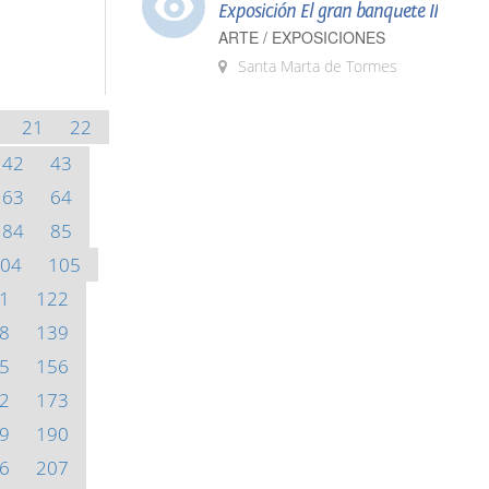
Exposición El gran banquete II
ARTE / EXPOSICIONES
Santa Marta de Tormes
21
22
42
43
63
64
84
85
04
105
1
122
8
139
5
156
2
173
9
190
6
207