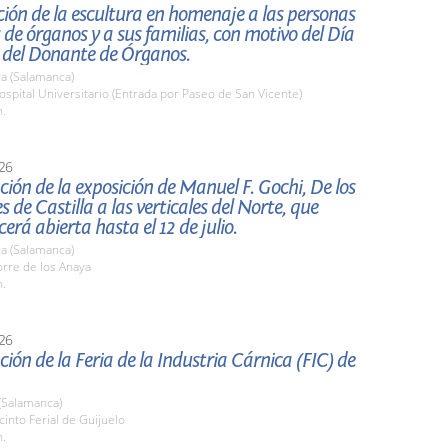
ión de la escultura en homenaje a las personas
de órganos y a sus familias, con motivo del Día
 del Donante de Órganos.
a (Salamanca)
pital Universitario (Entrada por Paseo de San Vicente)
h.
26
ión de la exposición de Manuel F. Gochi, De los
s de Castilla a las verticales del Norte, que
rá abierta hasta el 12 de julio.
a (Salamanca)
rre de los Anaya
h.
26
ión de la Feria de la Industria Cárnica (FIC) de
(Salamanca)
cinto Ferial de Guijuelo
h.