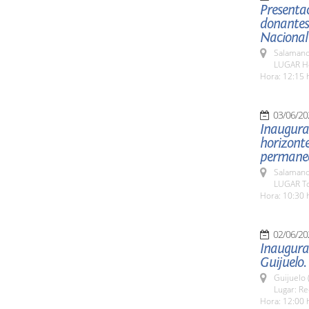
Presentac
donantes 
Nacional
Salamanc
LUGAR Hos
Hora: 12:15 
03/06/20
Inaugurac
horizonte
permanece
Salamanc
LUGAR To
Hora: 10:30 
02/06/20
Inaugurac
Guijuelo.
Guijuelo 
Lugar: Re
Hora: 12:00 