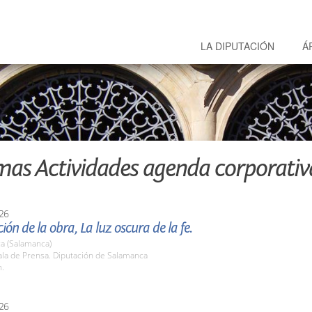
LA DIPUTACIÓN
Á
mas Actividades agenda corporativ
26
ión de la obra, La luz oscura de la fe.
a (Salamanca)
la de Prensa. Diputación de Salamanca
h.
26