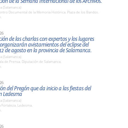
ión de la Semana Internacional de los Archivos.
a (Salamanca)
ntro Documental de la Memoria Histórica. Plaza de los Bandos.
h.
26
ión de las charlas con expertos y los lugares
organizarán avistamientos del eclipse del
2 de agosto en la provincia de Salamanca.
a (Salamanca)
la de Prensa. Diputación de Salamanca.
h.
26
ón del Pregón que da inicio a las fiestas del
n Ledesma
a (Salamanca)
 Fortaleza. Ledesma.
h.
26