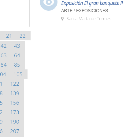
Exposición El gran banquete II
ARTE / EXPOSICIONES
Santa Marta de Tormes
21
22
42
43
63
64
84
85
04
105
1
122
8
139
5
156
2
173
9
190
6
207