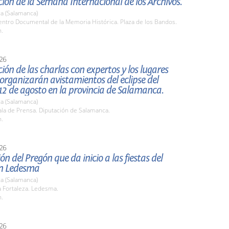
ión de la Semana Internacional de los Archivos.
a (Salamanca)
ntro Documental de la Memoria Histórica. Plaza de los Bandos.
h.
26
ión de las charlas con expertos y los lugares
organizarán avistamientos del eclipse del
2 de agosto en la provincia de Salamanca.
a (Salamanca)
la de Prensa. Diputación de Salamanca.
h.
26
ón del Pregón que da inicio a las fiestas del
n Ledesma
a (Salamanca)
 Fortaleza. Ledesma.
h.
26