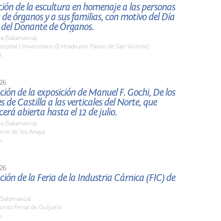
ión de la escultura en homenaje a las personas
de órganos y a sus familias, con motivo del Día
 del Donante de Órganos.
a (Salamanca)
pital Universitario (Entrada por Paseo de San Vicente)
h.
26
ión de la exposición de Manuel F. Gochi, De los
s de Castilla a las verticales del Norte, que
rá abierta hasta el 12 de julio.
a (Salamanca)
rre de los Anaya
h.
26
ión de la Feria de la Industria Cárnica (FIC) de
(Salamanca)
cinto Ferial de Guijuelo
h.