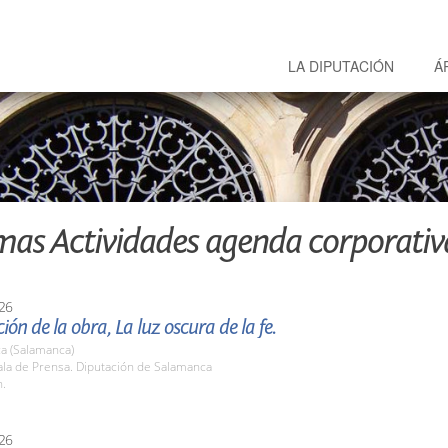
LA DIPUTACIÓN
Á
mas Actividades agenda corporativ
26
ión de la obra, La luz oscura de la fe.
a (Salamanca)
la de Prensa. Diputación de Salamanca
h.
26