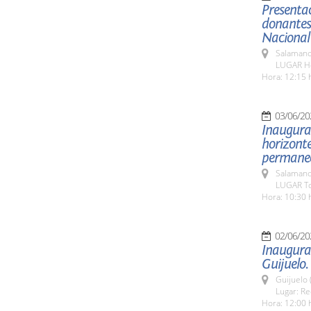
Presentac
donantes 
Nacional
Salamanc
LUGAR Hos
Hora: 12:15 
03/06/20
Inaugurac
horizonte
permanece
Salamanc
LUGAR To
Hora: 10:30 
02/06/20
Inaugurac
Guijuelo.
Guijuelo 
Lugar: Re
Hora: 12:00 