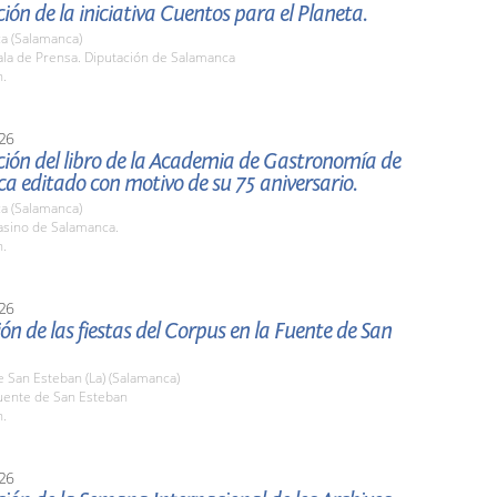
ión de la iniciativa Cuentos para el Planeta.
a (Salamanca)
la de Prensa. Diputación de Salamanca
h.
26
ión del libro de la Academia de Gastronomía de
 editado con motivo de su 75 aniversario.
a (Salamanca)
sino de Salamanca.
h.
26
ón de las fiestas del Corpus en la Fuente de San
 San Esteban (La) (Salamanca)
ente de San Esteban
h.
26