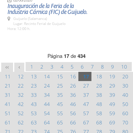
Inauguración de la Feria de la
Industria Cárnica (FIC) de Guijuelo.
Guijuelo (Salamanca)
Lugar: Recinto Ferial de Guijuelo
Hora: 12:00 h.
Página
17
de
434
1
2
3
4
5
6
7
8
9
10
<<
<
11
12
13
14
15
16
17
18
19
20
21
22
23
24
25
26
27
28
29
30
31
32
33
34
35
36
37
38
39
40
41
42
43
44
45
46
47
48
49
50
51
52
53
54
55
56
57
58
59
60
61
62
63
64
65
66
67
68
69
70
71
72
73
74
75
76
77
78
79
80