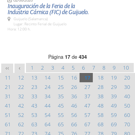
Inauguración de la Feria de la
Industria Cárnica (FIC) de Guijuelo.
Guijuelo (Salamanca)
Lugar: Recinto Ferial de Guijuelo
Hora: 12:00 h.
Página
17
de
434
1
2
3
4
5
6
7
8
9
10
<<
<
11
12
13
14
15
16
17
18
19
20
21
22
23
24
25
26
27
28
29
30
31
32
33
34
35
36
37
38
39
40
41
42
43
44
45
46
47
48
49
50
51
52
53
54
55
56
57
58
59
60
61
62
63
64
65
66
67
68
69
70
71
72
73
74
75
76
77
78
79
80