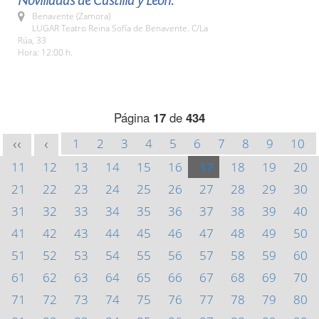
Novilladas de Castilla y León.
Benavente (Zamora)
LUGAR Teatro Reina Sofía de Benavente. C/La
Rúa, 33
Hora: 12:00 h.
Página
17
de
434
1
2
3
4
5
6
7
8
9
10
<<
<
11
12
13
14
15
16
17
18
19
20
21
22
23
24
25
26
27
28
29
30
31
32
33
34
35
36
37
38
39
40
41
42
43
44
45
46
47
48
49
50
51
52
53
54
55
56
57
58
59
60
61
62
63
64
65
66
67
68
69
70
71
72
73
74
75
76
77
78
79
80