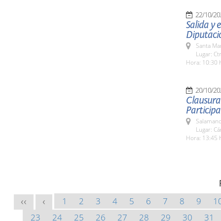
22/10/20
Salida y
Diputaci
Santa Ma
Lugar: Ct
Hora: 10:30 
20/10/20
Clausura
Participa
Salamanc
Lugar: C
Hora: 13:45 
1
2
3
4
5
6
7
8
9
1
<<
<
23
24
25
26
27
28
29
30
31