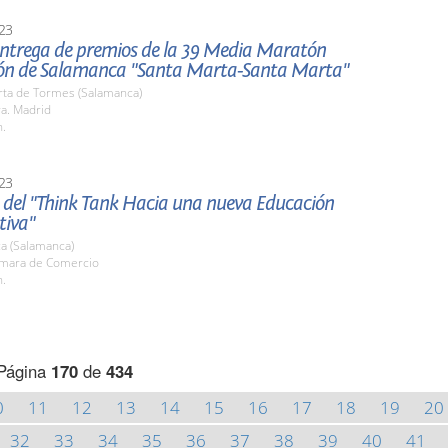
23
 entrega de premios de la 39 Media Maratón
ón de Salamanca "Santa Marta-Santa Marta"
rta de Tormes (Salamanca)
ra. Madrid
h.
23
 del "Think Tank Hacia una nueva Educación
tiva"
a (Salamanca)
ámara de Comercio
h.
Página
170
de
434
0
11
12
13
14
15
16
17
18
19
20
32
33
34
35
36
37
38
39
40
41