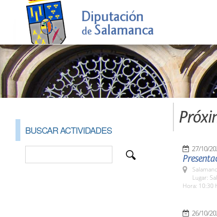
Próxi
BUSCAR ACTIVIDADES
27/10/20
Presentac
Salamanc
Lugar: Sa
Hora: 10:30 
26/10/20