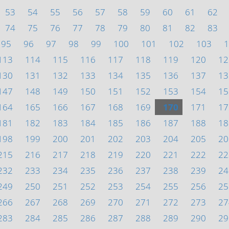
53
54
55
56
57
58
59
60
61
62
74
75
76
77
78
79
80
81
82
83
95
96
97
98
99
100
101
102
103
1
113
114
115
116
117
118
119
120
12
130
131
132
133
134
135
136
137
13
147
148
149
150
151
152
153
154
15
164
165
166
167
168
169
170
171
17
181
182
183
184
185
186
187
188
18
198
199
200
201
202
203
204
205
20
215
216
217
218
219
220
221
222
22
232
233
234
235
236
237
238
239
24
249
250
251
252
253
254
255
256
25
266
267
268
269
270
271
272
273
27
283
284
285
286
287
288
289
290
29