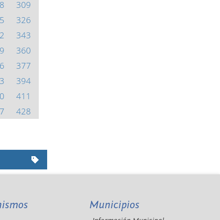
8
309
5
326
2
343
9
360
6
377
3
394
0
411
7
428
nismos
Municipios