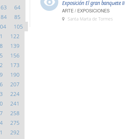
Exposición El gran banquete II
63
64
ARTE / EXPOSICIONES
84
85
Santa Marta de Tormes
04
105
1
122
8
139
5
156
2
173
9
190
6
207
3
224
0
241
7
258
4
275
1
292