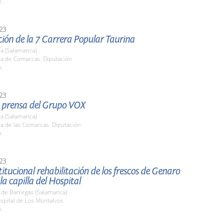
h.
23
ión de la 7 Carrera Popular Taurina
a (Salamanca)
la de Comarcas. Diputación
h.
23
 prensa del Grupo VOX
a (Salamanca)
la de las Comarcas. Diputación
h.
23
stitucional rehabilitación de los frescos de Genaro
la capilla del Hospital
 de Barregas (Salamanca)
spital de Los Montalvos
h.