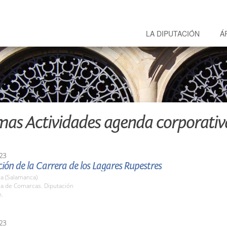
LA DIPUTACIÓN
Á
mas Actividades agenda corporativ
23
ión de la Carrera de los Lagares Rupestres
a (Salamanca)
la de Comarcas. Diputación
h.
23