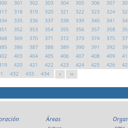
300
301
302
303
304
305
306
307
30
317
318
319
320
321
322
323
324
32
334
335
336
337
338
339
340
341
34
351
352
353
354
355
356
357
358
35
368
369
370
371
372
373
374
375
37
385
386
387
388
389
390
391
392
39
402
403
404
405
406
407
408
409
41
419
420
421
422
423
424
425
426
42
31
432
433
434
>
>>
oración
Áreas
Orga