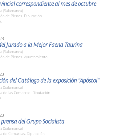
vincial correspondiente al mes de octubre
a (Salamanca)
lón de Plenos. Diputación
h.
23
el Jurado a la Mejor Faena Taurina
a (Salamanca)
alón de Plenos. Ayuntamiento
23
ión del Catálogo de la exposición "Apóstol"
a (Salamanca)
la de las Comarcas. Diputación
h.
23
prensa del Grupo Socialista
a (Salamanca)
la de Comarcas. Diputación