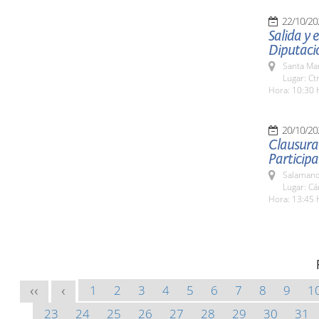
22/10/20
Salida y
Diputaci
Santa Ma
Lugar: Ct
Hora: 10:30 
20/10/20
Clausura
Participa
Salamanc
Lugar: C
Hora: 13:45 
1
2
3
4
5
6
7
8
9
1
<<
<
23
24
25
26
27
28
29
30
31