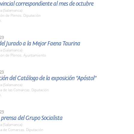
vincial correspondiente al mes de octubre
a (Salamanca)
lón de Plenos. Diputación
h.
23
el Jurado a la Mejor Faena Taurina
a (Salamanca)
alón de Plenos. Ayuntamiento
23
ión del Catálogo de la exposición "Apóstol"
a (Salamanca)
la de las Comarcas. Diputación
h.
23
prensa del Grupo Socialista
a (Salamanca)
la de Comarcas. Diputación