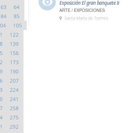
Exposición El gran banquete II
63
64
ARTE / EXPOSICIONES
84
85
Santa Marta de Tormes
04
105
1
122
8
139
5
156
2
173
9
190
6
207
3
224
0
241
7
258
4
275
1
292