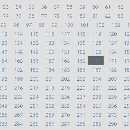
53
54
55
56
57
58
59
60
61
62
74
75
76
77
78
79
80
81
82
83
95
96
97
98
99
100
101
102
103
1
113
114
115
116
117
118
119
120
12
130
131
132
133
134
135
136
137
13
147
148
149
150
151
152
153
154
15
164
165
166
167
168
169
170
171
17
181
182
183
184
185
186
187
188
18
198
199
200
201
202
203
204
205
20
215
216
217
218
219
220
221
222
22
232
233
234
235
236
237
238
239
24
249
250
251
252
253
254
255
256
25
266
267
268
269
270
271
272
273
27
283
284
285
286
287
288
289
290
29