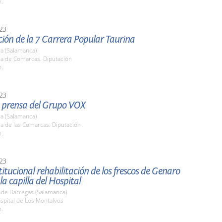
h.
23
ión de la 7 Carrera Popular Taurina
a (Salamanca)
la de Comarcas. Diputación
h.
23
 prensa del Grupo VOX
a (Salamanca)
la de las Comarcas. Diputación
h.
23
stitucional rehabilitación de los frescos de Genaro
la capilla del Hospital
 de Barregas (Salamanca)
spital de Los Montalvos
h.