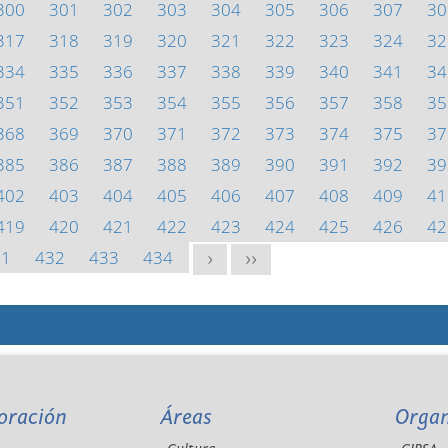
300
301
302
303
304
305
306
307
30
317
318
319
320
321
322
323
324
32
334
335
336
337
338
339
340
341
34
351
352
353
354
355
356
357
358
35
368
369
370
371
372
373
374
375
37
385
386
387
388
389
390
391
392
39
402
403
404
405
406
407
408
409
41
419
420
421
422
423
424
425
426
42
31
432
433
434
>
>>
oración
Áreas
Orga