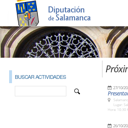
Próxi
BUSCAR ACTIVIDADES
27/10/20
Presentac
Salamanc
Lugar: Sa
Hora: 10:30 
26/10/20