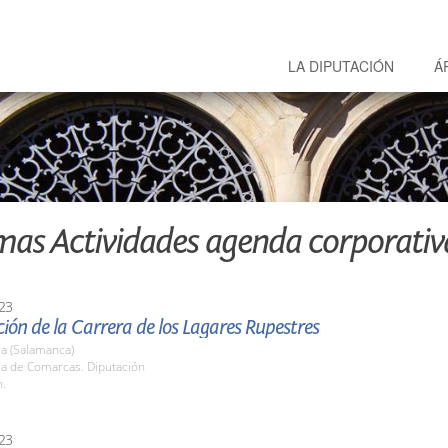
LA DIPUTACIÓN
Á
mas Actividades agenda corporativ
23
ión de la Carrera de los Lagares Rupestres
a (Salamanca)
la de Comarcas. Diputación
h.
23