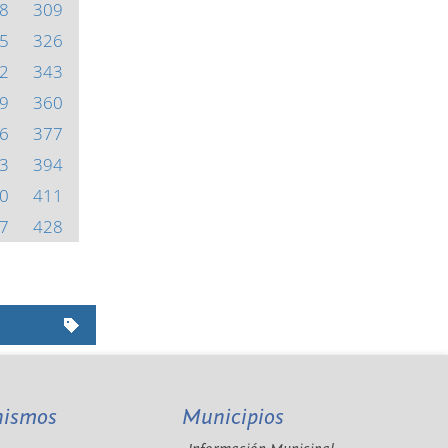
8
309
5
326
2
343
9
360
6
377
3
394
0
411
7
428
nismos
Municipios