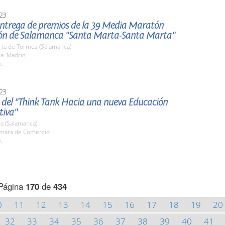
23
 entrega de premios de la 39 Media Maratón
ón de Salamanca "Santa Marta-Santa Marta"
rta de Tormes (Salamanca)
ra. Madrid
h.
23
 del "Think Tank Hacia una nueva Educación
tiva"
a (Salamanca)
ámara de Comercio
h.
Página
170
de
434
0
11
12
13
14
15
16
17
18
19
20
32
33
34
35
36
37
38
39
40
41