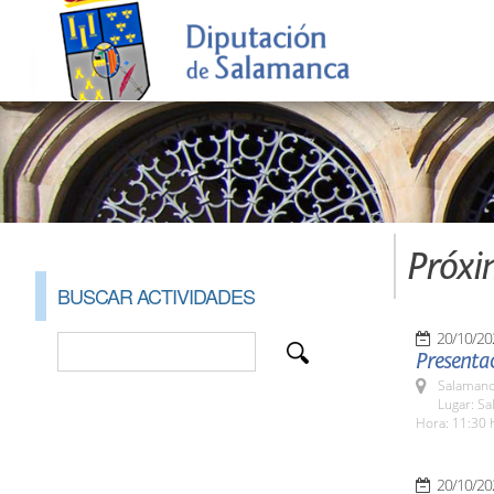
Próxi
BUSCAR ACTIVIDADES
20/10/20
Presentac
Salamanc
Lugar: Sa
Hora: 11:30 
20/10/20