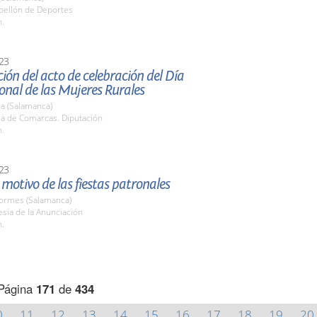
abellón de Deportes
h.
23
ión del acto de celebración del Día
onal de las Mujeres Rurales
a (Salamanca)
la de Comarcas. Diputación
h.
23
motivo de las fiestas patronales
Tormes (Salamanca)
lesia de la Anunciación
h.
Página
171
de
434
0
11
12
13
14
15
16
17
18
19
20