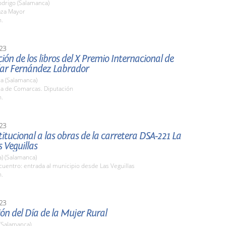
odrigo (Salamanca)
aza Mayor
h.
23
ión de los libros del X Premio Internacional de
ilar Fernández Labrador
a (Salamanca)
la de Comarcas. Diputación
h.
23
stitucional a las obras de la carretera DSA-221 La
s Veguillas
a) (Salamanca)
uentro: entrada al municipio desde Las Veguillas
h.
23
ón del Día de la Mujer Rural
(Salamanca)