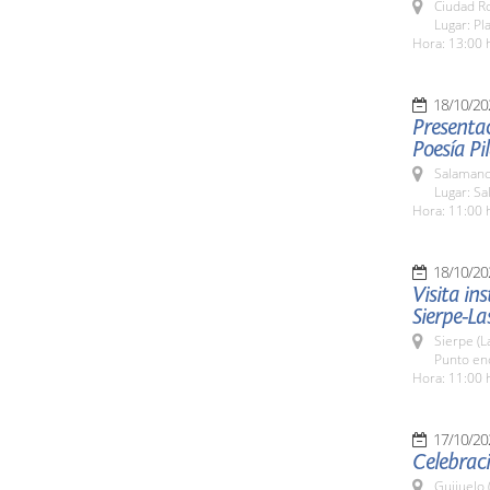
Ciudad R
Lugar: Pl
Hora: 13:00 
18/10/20
Presentac
Poesía P
Salamanc
Lugar: Sa
Hora: 11:00 
18/10/20
Visita in
Sierpe-La
Sierpe (L
Punto enc
Hora: 11:00 
17/10/20
Celebraci
Guijuelo 