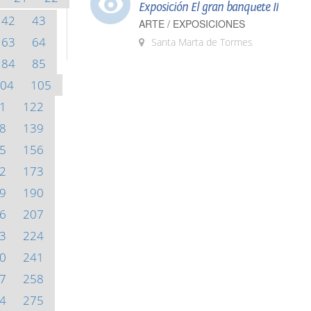
Exposición El gran banquete II
42
43
ARTE / EXPOSICIONES
63
64
Santa Marta de Tormes
84
85
04
105
1
122
8
139
5
156
2
173
9
190
6
207
3
224
0
241
7
258
4
275