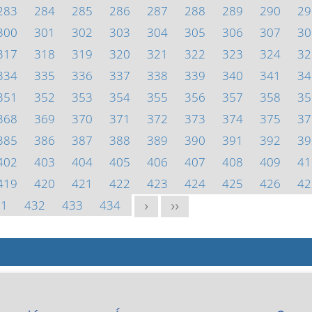
283
284
285
286
287
288
289
290
29
300
301
302
303
304
305
306
307
30
317
318
319
320
321
322
323
324
32
334
335
336
337
338
339
340
341
34
351
352
353
354
355
356
357
358
35
368
369
370
371
372
373
374
375
37
385
386
387
388
389
390
391
392
39
402
403
404
405
406
407
408
409
41
419
420
421
422
423
424
425
426
42
31
432
433
434
>
>>