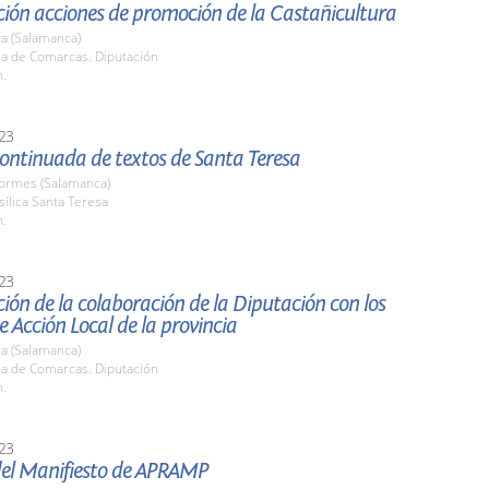
ción acciones de promoción de la Castañicultura
a (Salamanca)
la de Comarcas. Diputación
h.
23
ontinuada de textos de Santa Teresa
Tormes (Salamanca)
sílica Santa Teresa
h.
23
ión de la colaboración de la Diputación con los
 Acción Local de la provincia
a (Salamanca)
la de Comarcas. Diputación
h.
23
del Manifiesto de APRAMP