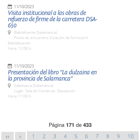
11/10/2023
Visita institucional a las obras de
refuerzo de firme de la carretera DSA-
650
Babilafuente (Salamanca)
Punto de encuentro: Estación de ferrocarril
Babilabuente
Hora: 12:00 h.
11/10/2023
Presentación del libro "La dulzaina en
la provincia de Salamanca"
Salamanca (Salamanca)
Lugar: Sala de Comarcas. Diputación
Hora: 11:00 h.
Página
171
de
433
1
2
3
4
5
6
7
8
9
10
<<
<