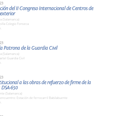
23
ión del II Congreso Internacional de Centros de
 exterior
a (Salamanca)
pilla Colegio Fonseca
h.
23
la Patrona de la Guardia Civil
a (Salamanca)
artel Guardia Civil
h.
23
stitucional a las obras de refuerzo de firme de la
a DSA-650
nte (Salamanca)
encuentro: Estación de ferrocarril Babilabuente
h.