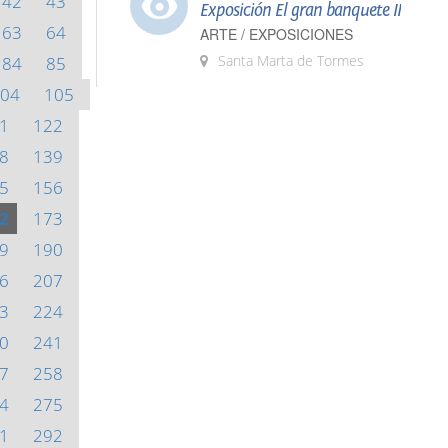
42
43
Exposición El gran banquete II
63
64
ARTE / EXPOSICIONES
Santa Marta de Tormes
84
85
04
105
1
122
8
139
5
156
2
173
9
190
6
207
3
224
0
241
7
258
4
275
1
292