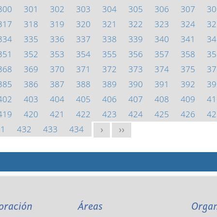
300
301
302
303
304
305
306
307
30
317
318
319
320
321
322
323
324
32
334
335
336
337
338
339
340
341
34
351
352
353
354
355
356
357
358
35
368
369
370
371
372
373
374
375
37
385
386
387
388
389
390
391
392
39
402
403
404
405
406
407
408
409
41
419
420
421
422
423
424
425
426
42
31
432
433
434
>
>>
oración
Áreas
Orga