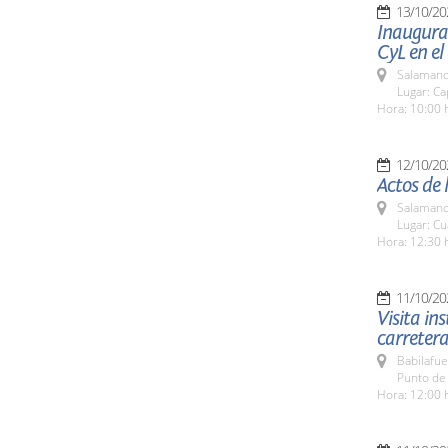
13/10/20
Inaugurac
CyL en el
Salamanc
Lugar: Ca
Hora: 10:00 
12/10/20
Actos de 
Salamanc
Lugar: Cu
Hora: 12:30 
11/10/20
Visita in
carreter
Babilafue
Punto de 
Hora: 12:00 