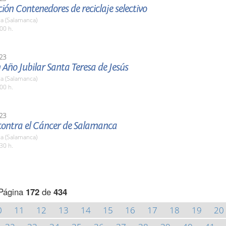
ión Contenedores de reciclaje selectivo
a (Salamanca)
00 h.
23
 Año Jubilar Santa Teresa de Jesús
a (Salamanca)
00 h.
23
contra el Cáncer de Salamanca
a (Salamanca)
30 h.
Página
172
de
434
0
11
12
13
14
15
16
17
18
19
20