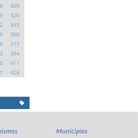
8
309
5
326
2
343
9
360
6
377
3
394
0
411
7
428
nismos
Municipios