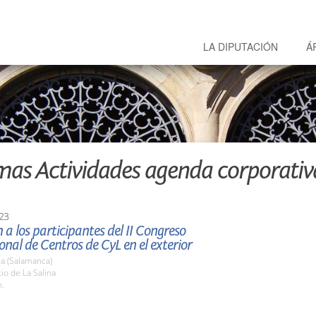
LA DIPUTACIÓN
Á
mas Actividades agenda corporativ
23
 a los participantes del II Congreso
onal de Centros de CyL en el exterior
a (Salamanca)
tio de La Salina
h.