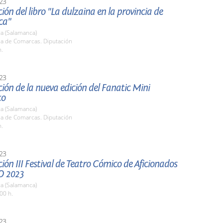
23
ión del libro "La dulzaina en la provincia de
ca"
a (Salamanca)
la de Comarcas. Diputación
h.
23
ión de la nueva edición del Fanatic Mini
to
a (Salamanca)
la de Comarcas. Diputación
h.
23
ión III Festival de Teatro Cómico de Aficionados
O 2023
a (Salamanca)
00 h.
23