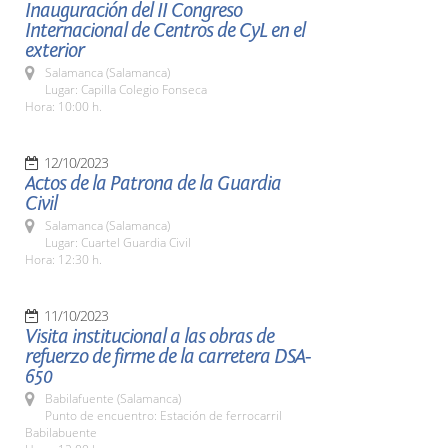
Inauguración del II Congreso
Internacional de Centros de CyL en el
exterior
Salamanca (Salamanca)
Lugar: Capilla Colegio Fonseca
Hora: 10:00 h.
12/10/2023
Actos de la Patrona de la Guardia
Civil
Salamanca (Salamanca)
Lugar: Cuartel Guardia Civil
Hora: 12:30 h.
11/10/2023
Visita institucional a las obras de
refuerzo de firme de la carretera DSA-
650
Babilafuente (Salamanca)
Punto de encuentro: Estación de ferrocarril
Babilabuente