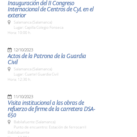
Inauguración del II Congreso
Internacional de Centros de CyL en el
exterior
Salamanca (Salamanca)
Lugar: Capilla Colegio Fonseca
Hora: 10:00 h.
12/10/2023
Actos de la Patrona de la Guardia
Civil
Salamanca (Salamanca)
Lugar: Cuartel Guardia Civil
Hora: 12:30 h.
11/10/2023
Visita institucional a las obras de
refuerzo de firme de la carretera DSA-
650
Babilafuente (Salamanca)
Punto de encuentro: Estación de ferrocarril
Babilabuente