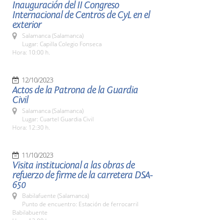
Inauguración del II Congreso
Internacional de Centros de CyL en el
exterior
Salamanca (Salamanca)
Lugar: Capilla Colegio Fonseca
Hora: 10:00 h.
12/10/2023
Actos de la Patrona de la Guardia
Civil
Salamanca (Salamanca)
Lugar: Cuartel Guardia Civil
Hora: 12:30 h.
11/10/2023
Visita institucional a las obras de
refuerzo de firme de la carretera DSA-
650
Babilafuente (Salamanca)
Punto de encuentro: Estación de ferrocarril
Babilabuente