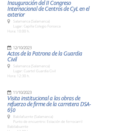
Inauguración del II Congreso
Internacional de Centros de CyL en el
exterior
Salamanca (Salamanca)
Lugar: Capilla Colegio Fonseca
Hora: 10:00 h.
12/10/2023
Actos de la Patrona de la Guardia
Civil
Salamanca (Salamanca)
Lugar: Cuartel Guardia Civil
Hora: 12:30 h.
11/10/2023
Visita institucional a las obras de
refuerzo de firme de la carretera DSA-
650
Babilafuente (Salamanca)
Punto de encuentro: Estación de ferrocarril
Babilabuente