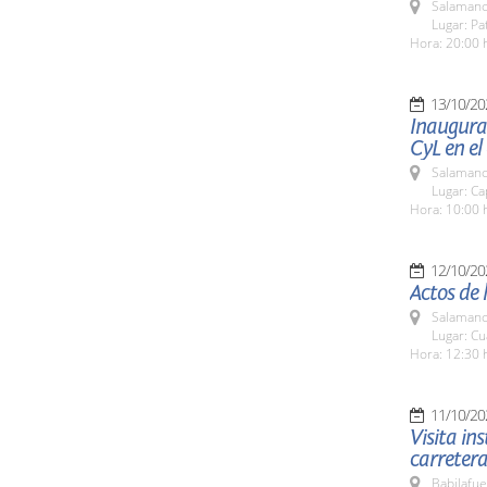
Salamanc
Lugar: Pa
Hora: 20:00 
13/10/20
Inaugurac
CyL en el
Salamanc
Lugar: Ca
Hora: 10:00 
12/10/20
Actos de 
Salamanc
Lugar: Cu
Hora: 12:30 
11/10/20
Visita in
carreter
Babilafue