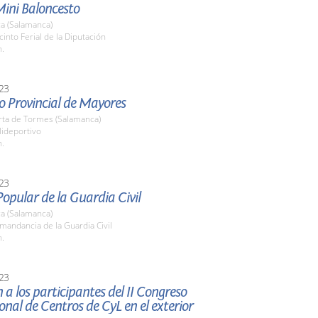
Mini Baloncesto
a (Salamanca)
cinto Ferial de la Diputación
h.
23
o Provincial de Mayores
rta de Tormes (Salamanca)
lideportivo
h.
23
opular de la Guardia Civil
a (Salamanca)
mandancia de la Guardia Civil
h.
23
 a los participantes del II Congreso
onal de Centros de CyL en el exterior