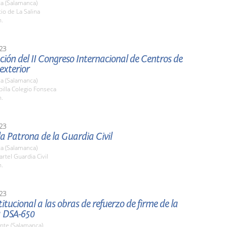
a (Salamanca)
tio de La Salina
h.
23
ión del II Congreso Internacional de Centros de
 exterior
a (Salamanca)
pilla Colegio Fonseca
h.
23
la Patrona de la Guardia Civil
a (Salamanca)
artel Guardia Civil
h.
23
stitucional a las obras de refuerzo de firme de la
a DSA-650
nte (Salamanca)