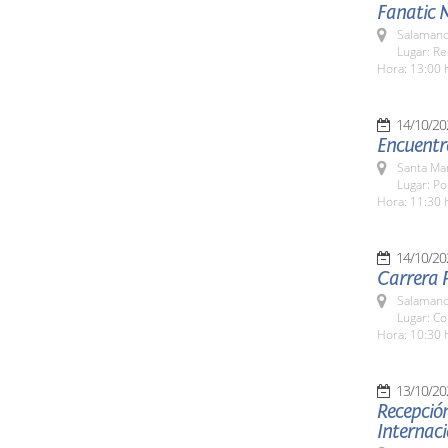
Fanatic 
Salamanc
Lugar: Re
Hora: 13:00 
14/10/20
Encuentr
Santa Ma
Lugar: Po
Hora: 11:30 
14/10/20
Carrera P
Salamanc
Lugar: Co
Hora: 10:30 
13/10/20
Recepción
Internaci