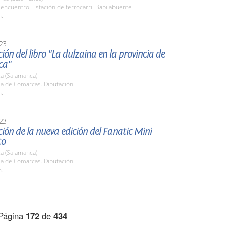
encuentro: Estación de ferrocarril Babilabuente
h.
23
ión del libro "La dulzaina en la provincia de
ca"
a (Salamanca)
la de Comarcas. Diputación
h.
23
ión de la nueva edición del Fanatic Mini
to
a (Salamanca)
la de Comarcas. Diputación
h.
Página
172
de
434