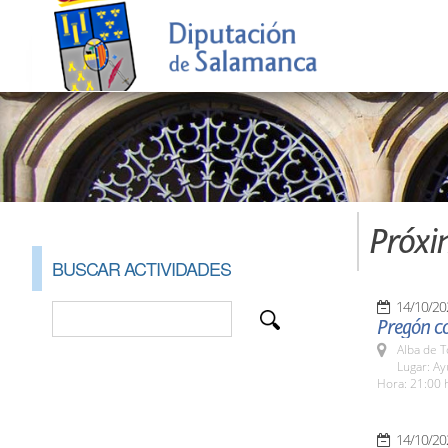
Próxi
BUSCAR ACTIVIDADES
14/10/20
Pregón co
Alba de 
Lugar: A
Hora: 21:00 
14/10/20