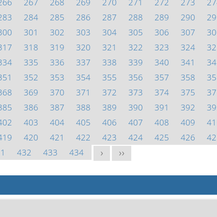
266
267
268
269
270
271
272
273
27
283
284
285
286
287
288
289
290
29
300
301
302
303
304
305
306
307
30
317
318
319
320
321
322
323
324
32
334
335
336
337
338
339
340
341
34
351
352
353
354
355
356
357
358
35
368
369
370
371
372
373
374
375
37
385
386
387
388
389
390
391
392
39
402
403
404
405
406
407
408
409
41
419
420
421
422
423
424
425
426
42
31
432
433
434
>
>>