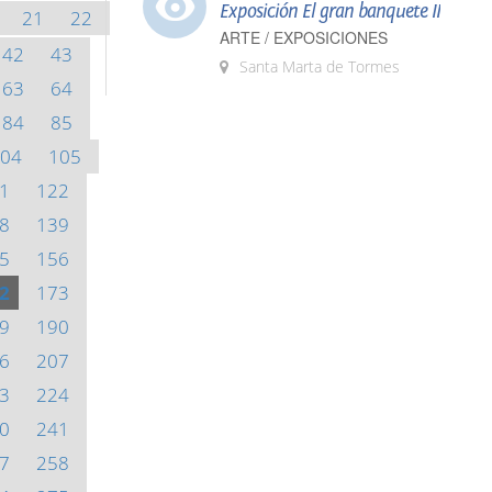
Exposición El gran banquete II
21
22
ARTE / EXPOSICIONES
42
43
Santa Marta de Tormes
63
64
84
85
04
105
1
122
8
139
5
156
2
173
9
190
6
207
3
224
0
241
7
258